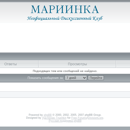
Ответы
Просмотры
Подходящих тем или сообщений не найдено.
Показать сообщения за:
Powered by
phpBB
© 2000, 2002, 2005, 2007 phpBB Group.
Designed by
Vjacheslav Trushkin
for
Free Forums
/
DivisionCore
.
Русская поддержка phpBB