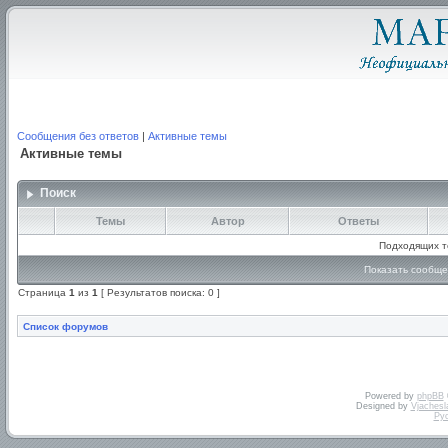
Сообщения без ответов
|
Активные темы
Активные темы
Поиск
Темы
Автор
Ответы
Подходящих т
Показать сообще
Страница
1
из
1
[ Результатов поиска: 0 ]
Список форумов
Powered by
phpBB
Designed by
Vjachesl
Ру