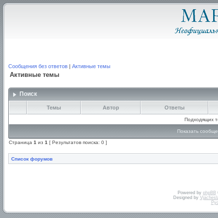
Сообщения без ответов
|
Активные темы
Активные темы
Поиск
Темы
Автор
Ответы
Подходящих т
Показать сообще
Страница
1
из
1
[ Результатов поиска: 0 ]
Список форумов
Powered by
phpBB
Designed by
Vjachesl
Ру