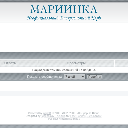
Ответы
Просмотры
Подходящих тем или сообщений не найдено.
Показать сообщения за:
Powered by
phpBB
© 2000, 2002, 2005, 2007 phpBB Group.
Designed by
Vjacheslav Trushkin
for
Free Forums
/
DivisionCore
.
Русская поддержка phpBB