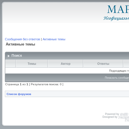
Сообщения без ответов
|
Активные темы
Активные темы
Поиск
Темы
Автор
Ответы
Подходящих т
Показать сообще
Страница
1
из
1
[ Результатов поиска: 0 ]
Список форумов
Powered by
phpBB
Designed by
Vjachesl
Ру