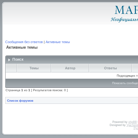
Сообщения без ответов
|
Активные темы
Активные темы
Поиск
Темы
Автор
Ответы
Подходящих т
Показать сообще
Страница
1
из
1
[ Результатов поиска: 0 ]
Список форумов
Powered by
phpBB
Designed by
Vjachesl
Ру