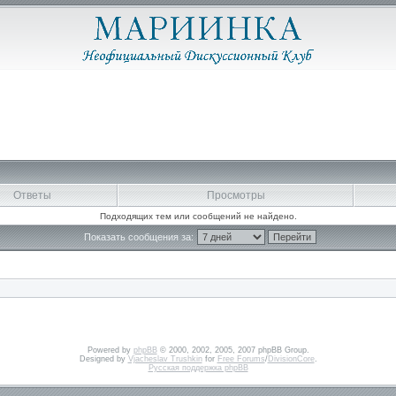
Ответы
Просмотры
Подходящих тем или сообщений не найдено.
Показать сообщения за:
Powered by
phpBB
© 2000, 2002, 2005, 2007 phpBB Group.
Designed by
Vjacheslav Trushkin
for
Free Forums
/
DivisionCore
.
Русская поддержка phpBB