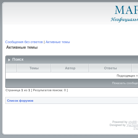
Сообщения без ответов
|
Активные темы
Активные темы
Поиск
Темы
Автор
Ответы
Подходящих т
Показать сообще
Страница
1
из
1
[ Результатов поиска: 0 ]
Список форумов
Powered by
phpBB
Designed by
Vjachesl
Ру