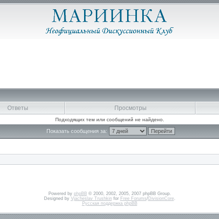
Ответы
Просмотры
Подходящих тем или сообщений не найдено.
Показать сообщения за:
Powered by
phpBB
© 2000, 2002, 2005, 2007 phpBB Group.
Designed by
Vjacheslav Trushkin
for
Free Forums
/
DivisionCore
.
Русская поддержка phpBB