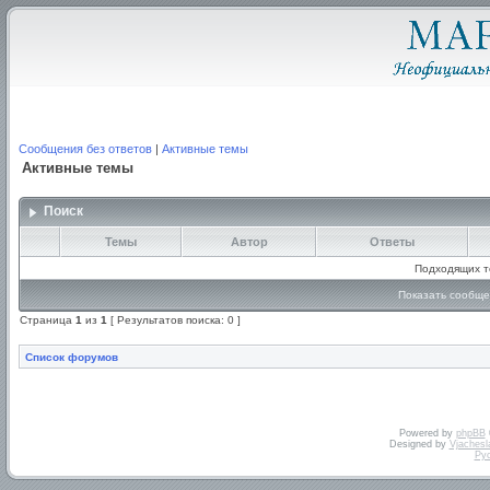
Сообщения без ответов
|
Активные темы
Активные темы
Поиск
Темы
Автор
Ответы
Подходящих т
Показать сообще
Страница
1
из
1
[ Результатов поиска: 0 ]
Список форумов
Powered by
phpBB
Designed by
Vjachesl
Ру