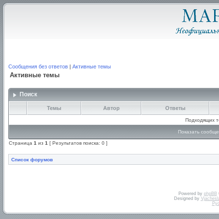
Сообщения без ответов
|
Активные темы
Активные темы
Поиск
Темы
Автор
Ответы
Подходящих т
Показать сообще
Страница
1
из
1
[ Результатов поиска: 0 ]
Список форумов
Powered by
phpBB
Designed by
Vjachesl
Ру