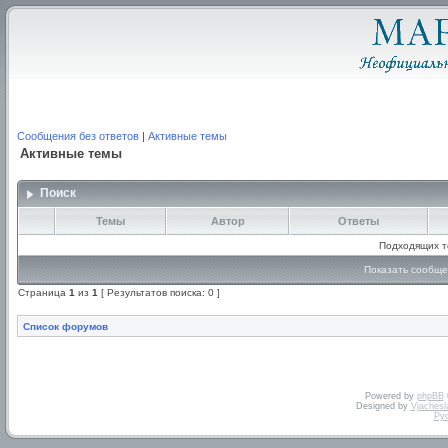
Сообщения без ответов
|
Активные темы
Активные темы
Поиск
Темы
Автор
Ответы
Подходящих т
Показать сообще
Страница
1
из
1
[ Результатов поиска: 0 ]
Список форумов
Powered by
phpBB
Designed by
Vjachesl
Ру