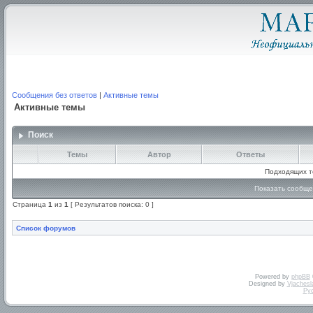
Сообщения без ответов
|
Активные темы
Активные темы
Поиск
Темы
Автор
Ответы
Подходящих т
Показать сообще
Страница
1
из
1
[ Результатов поиска: 0 ]
Список форумов
Powered by
phpBB
Designed by
Vjachesl
Ру