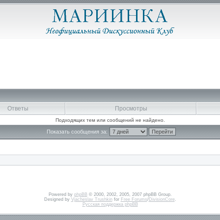
Ответы
Просмотры
Подходящих тем или сообщений не найдено.
Показать сообщения за:
Powered by
phpBB
© 2000, 2002, 2005, 2007 phpBB Group.
Designed by
Vjacheslav Trushkin
for
Free Forums
/
DivisionCore
.
Русская поддержка phpBB