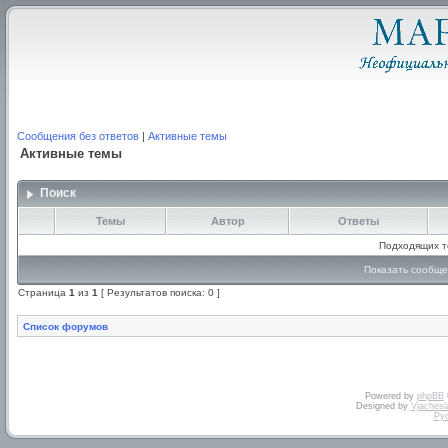
Сообщения без ответов
|
Активные темы
Активные темы
Поиск
Темы
Автор
Ответы
Подходящих т
Показать сообще
Страница
1
из
1
[ Результатов поиска: 0 ]
Список форумов
Powered by
phpBB
Designed by
Vjachesl
Ру