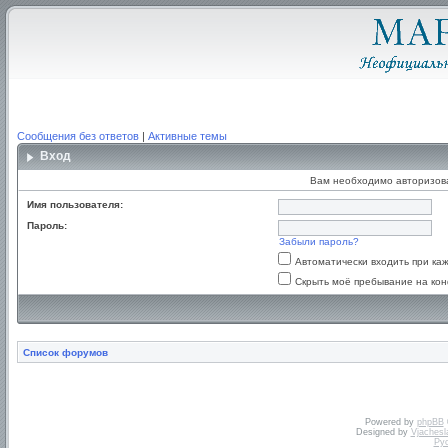
Сообщения без ответов
|
Активные темы
Вход
Вам необходимо авторизоват
Имя пользователя:
Пароль:
Забыли пароль?
Автоматически входить при к
Скрыть моё пребывание на кон
Список форумов
Powered by
phpBB
Designed by
Vjachesl
Ру