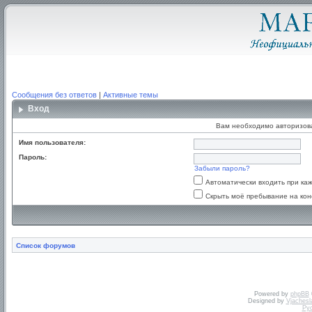
Сообщения без ответов
|
Активные темы
Вход
Вам необходимо авторизоват
Имя пользователя:
Пароль:
Забыли пароль?
Автоматически входить при к
Скрыть моё пребывание на кон
Список форумов
Powered by
phpBB
Designed by
Vjachesl
Ру