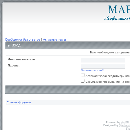
Сообщения без ответов
|
Активные темы
Вход
Вам необходимо авторизоват
Имя пользователя:
Пароль:
Забыли пароль?
Автоматически входить при к
Скрыть моё пребывание на кон
Список форумов
Powered by
phpBB
Designed by
Vjachesl
Ру