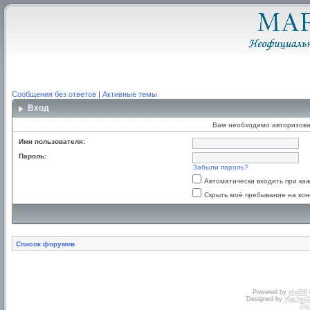
Сообщения без ответов
|
Активные темы
Вход
Вам необходимо авторизова
Имя пользователя:
Пароль:
Забыли пароль?
Автоматически входить при к
Скрыть моё пребывание на кон
Список форумов
Powered by
phpBB
Designed by
Vjachesl
Ру