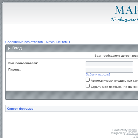
Сообщения без ответов
|
Активные темы
Вход
Вам необходимо авторизова
Имя пользователя:
Пароль:
Забыли пароль?
Автоматически входить при к
Скрыть моё пребывание на кон
Список форумов
Powered by
phpBB
Designed by
Vjachesl
Ру