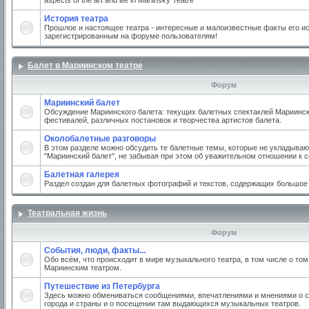
aspects of the art and life in Mariinsky Teatre
История театра
Прошлое и настоящее театра - интересные и малоизвестные факты его ис
зарегистрированным на форуме пользователям!
Балет в Мариинском театре
Форум
Мариинский балет
Обсуждение Мариинского балета: текущих балетных спектаклей Мариинско
фестивалей, различных постановок и творчества артистов балета.
Околобалетные разговоры
В этом разделе можно обсудить те балетные темы, которые не укладываю
"Мариинский балет", не забывая при этом об уважительном отношении к 
Балетная галерея
Раздел создан для балетных фотографий и текстов, содержащих большое
Театральная жизнь
Форум
События, люди, факты...
Обо всём, что происходит в мире музыкального театра, в том числе о том
Мариинским театром.
Путешествие из Петербурга
Здесь можно обмениваться сообщениями, впечатлениями и мнениями о с
города и страны и о посещении там выдающихся музыкальных театров.