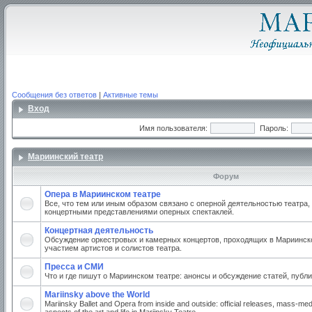
Сообщения без ответов
|
Активные темы
Вход
Имя пользователя:
Пароль:
Мариинский театр
Форум
Опера в Мариинском театре
Все, что тем или иным образом связано с оперной деятельностью театра,
концертными представлениями оперных спектаклей.
Концертная деятельность
Обсуждение оркестровых и камерных концертов, проходящих в Мариинско
участием артистов и солистов театра.
Пресса и СМИ
Что и где пишут о Мариинском театре: анонсы и обсуждение статей, публи
Mariinsky above the World
Mariinsky Ballet and Opera from inside and outside: official releases, mass-med