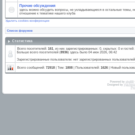
Прочие обсуждения
здесь можно обсудить вопросы, не укладывающиеся в остальные темы, но
отношение к тематике нашего клуба
Удалить cookies конференции
Список форумов
Статистика
Всего посетителей:
161
, из них зарегистрированных: 0, скрытых: 0 и госте
Больше всего посетителей (
8936
) здесь было 04 июн 2026, 06:42
Зарегистрированные пользователи: нет зарегистрированных пользователей
Всего сообщений:
72918
| Тем:
1808
| Пользователей:
1626
| Новый пользов
Powered by
phpBB
Designed by
Vjachesl
Ру