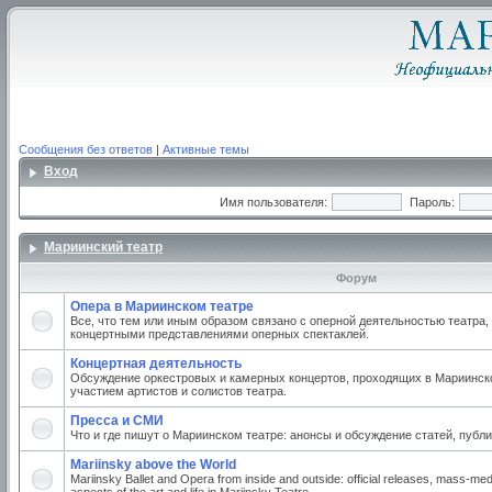
Сообщения без ответов
|
Активные темы
Вход
Имя пользователя:
Пароль:
Мариинский театр
Форум
Опера в Мариинском театре
Все, что тем или иным образом связано с оперной деятельностью театра,
концертными представлениями оперных спектаклей.
Концертная деятельность
Обсуждение оркестровых и камерных концертов, проходящих в Мариинско
участием артистов и солистов театра.
Пресса и СМИ
Что и где пишут о Мариинском театре: анонсы и обсуждение статей, публи
Mariinsky above the World
Mariinsky Ballet and Opera from inside and outside: official releases, mass-med