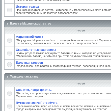
aspects of the art and life in Mariinsky Teatre
История театра
Прошлое и настоящее театра - интересные и малоизвестные факты его ис
зарегистрированным на форуме пользователям!
Балет в Мариинском театре
Форум
Мариинский балет
Обсуждение Мариинского балета: текущих балетных спектаклей Мариинско
фестивалей, различных постановок и творчества артистов балета.
Околобалетные разговоры
В этом разделе можно обсудить те балетные темы, которые не укладываю
"Мариинский балет", не забывая при этом об уважительном отношении к 
Балетная галерея
Раздел создан для балетных фотографий и текстов, содержащих большое
Театральная жизнь
Форум
События, люди, факты...
Обо всём, что происходит в мире музыкального театра, в том числе о том
Мариинским театром.
Путешествие из Петербурга
Здесь можно обмениваться сообщениями, впечатлениями и мнениями о с
города и страны и о посещении там выдающихся музыкальных театров.