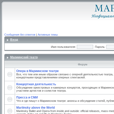
Сообщения без ответов
|
Активные темы
Вход
Имя пользователя:
Пароль:
Мариинский театр
Форум
Опера в Мариинском театре
Все, что тем или иным образом связано с оперной деятельностью театра,
концертными представлениями оперных спектаклей.
Концертная деятельность
Обсуждение оркестровых и камерных концертов, проходящих в Мариинско
участием артистов и солистов театра.
Пресса и СМИ
Что и где пишут о Мариинском театре: анонсы и обсуждение статей, публи
Mariinsky above the World
Mariinsky Ballet and Opera from inside and outside: official releases, mass-med