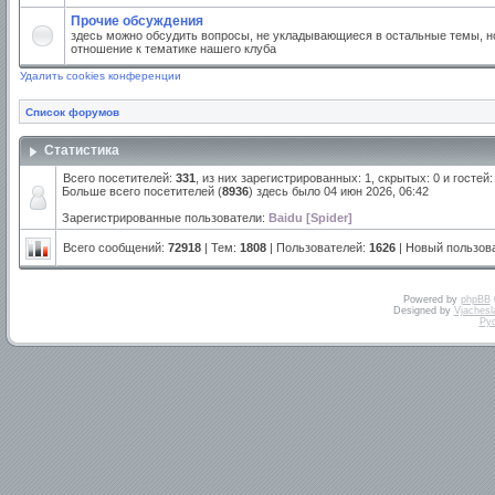
Прочие обсуждения
здесь можно обсудить вопросы, не укладывающиеся в остальные темы, но
отношение к тематике нашего клуба
Удалить cookies конференции
Список форумов
Статистика
Всего посетителей:
331
, из них зарегистрированных: 1, скрытых: 0 и госте
Больше всего посетителей (
8936
) здесь было 04 июн 2026, 06:42
Зарегистрированные пользователи:
Baidu [Spider]
Всего сообщений:
72918
| Тем:
1808
| Пользователей:
1626
| Новый пользов
Powered by
phpBB
Designed by
Vjachesl
Ру