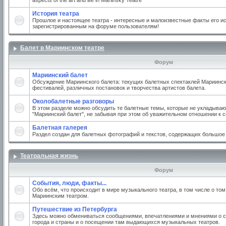
aspects of the art and life in Mariinsky Teatre
История театра
Прошлое и настоящее театра - интересные и малоизвестные факты его ис
зарегистрированным на форуме пользователям!
Балет в Мариинском театре
Форум
Мариинский балет
Обсуждение Мариинского балета: текущих балетных спектаклей Мариинско
фестивалей, различных постановок и творчества артистов балета.
Околобалетные разговоры
В этом разделе можно обсудить те балетные темы, которые не укладываю
"Мариинский балет", не забывая при этом об уважительном отношении к 
Балетная галерея
Раздел создан для балетных фотографий и текстов, содержащих большое
Театральная жизнь
Форум
События, люди, факты...
Обо всём, что происходит в мире музыкального театра, в том числе о том
Мариинским театром.
Путешествие из Петербурга
Здесь можно обмениваться сообщениями, впечатлениями и мнениями о с
города и страны и о посещении там выдающихся музыкальных театров.