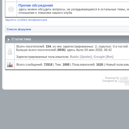
Прочие обсуждения
здесь можно обсудить вопросы, не укладывающиеся в остальные темы, но
отношение к тематике нашего клуба
Удалить cookies конференции
Список форумов
Статистика
Всего посетителей:
154
, из них зарегистрированных: 2, скрытых: 0 и госте
Больше всего посетителей (
8936
) здесь было 04 июн 2026, 06:42
Зарегистрированные пользователи:
Baidu [Spider]
,
Google [Bot]
Всего сообщений:
72918
| Тем:
1808
| Пользователей:
1626
| Новый пользов
Powered by
phpBB
Designed by
Vjachesl
Ру