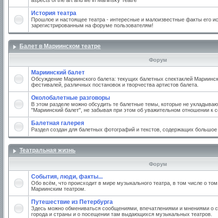
aspects of the art and life in Mariinsky Teatre
История театра
Прошлое и настоящее театра - интересные и малоизвестные факты его ис
зарегистрированным на форуме пользователям!
Балет в Мариинском театре
Форум
Мариинский балет
Обсуждение Мариинского балета: текущих балетных спектаклей Мариинско
фестивалей, различных постановок и творчества артистов балета.
Околобалетные разговоры
В этом разделе можно обсудить те балетные темы, которые не укладываю
"Мариинский балет", не забывая при этом об уважительном отношении к 
Балетная галерея
Раздел создан для балетных фотографий и текстов, содержащих большое
Театральная жизнь
Форум
События, люди, факты...
Обо всём, что происходит в мире музыкального театра, в том числе о том
Мариинским театром.
Путешествие из Петербурга
Здесь можно обмениваться сообщениями, впечатлениями и мнениями о с
города и страны и о посещении там выдающихся музыкальных театров.