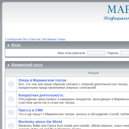
Сообщения без ответов
|
Активные темы
Вход
Имя пользователя:
Пароль:
Мариинский театр
Форум
Опера в Мариинском театре
Все, что тем или иным образом связано с оперной деятельностью театра,
концертными представлениями оперных спектаклей.
Концертная деятельность
Обсуждение оркестровых и камерных концертов, проходящих в Мариинско
участием артистов и солистов театра.
Пресса и СМИ
Что и где пишут о Мариинском театре: анонсы и обсуждение статей, публи
Mariinsky above the World
Mariinsky Ballet and Opera from inside and outside: official releases, mass-med