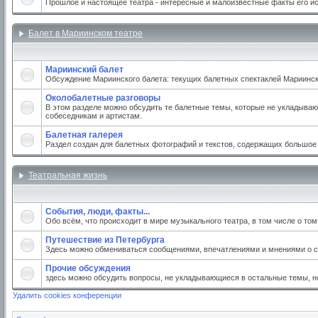
Прошлое и настоящее театра - интересные и малоизвестные факты его и
Балет в Мариинском театре
Мариинский балет
Обсуждение Мариинского балета: текущих балетных спектаклей Мариинског
Околобалетные разговоры
В этом разделе можно обсудить те балетные темы, которые не укладываю
собеседникам и артистам.
Балетная галерея
Раздел создан для балетных фотографий и текстов, содержащих большое
Театральная жизнь
События, люди, факты...
Обо всём, что происходит в мире музыкального театра, в том числе о то
Путешествие из Петербурга
Здесь можно обмениваться сообщениями, впечатлениями и мнениями о св
Прочие обсуждения
здесь можно обсудить вопросы, не укладывающиеся в остальные темы, но
Удалить cookies конференции