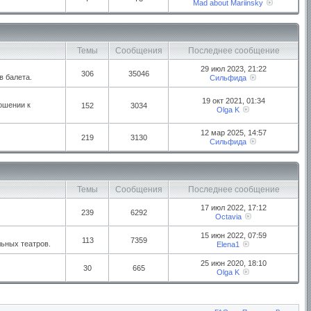
Mad about Mariinsky
Темы
Сообщения
Последнее сообщение
29 июл 2023, 21:22
306
35046
в балета.
Сильфида
19 окт 2021, 01:34
ошении к
152
3034
Olga K
12 мар 2025, 14:57
219
3130
Сильфида
Темы
Сообщения
Последнее сообщение
17 июл 2022, 17:12
239
6292
Octavia
15 июн 2022, 07:59
113
7359
ьных театров.
Elena1
25 июн 2020, 18:10
30
665
Olga K