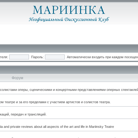
теля:
Пароль:
Автоматически входить при каждом посеще
Форум
, солистами оперы, сценическими и концертными представлениями оперных спектаклей
 театре и за его пределами с участием артистов и солистов театра.
каций, передач и трансляций.
a and private reviews about all aspects of the art and life in Mariinsky Teatre