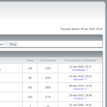
Текущее время: 08 авг 2026, 18:10
нии
Темы
Сообщения
Последнее сообщение
12 янв 2020, 23:17
126
7297
.
Сильфида
14 июл 2015, 23:52
85
1210
Антония
08 июл 2014, 13:34
301
2929
clover23
18 июл 2022, 18:58
103
1774
Octavia
01 ноя 2006, 19:41
7
73