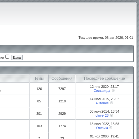
Текущее время: 08 авг 2026, 01:01
нии
Темы
Сообщения
Последнее сообщение
12 янв 2020, 23:17
126
7297
.
Сильфида
14 июл 2015, 23:52
85
1210
Антония
08 июл 2014, 13:34
301
2929
clover23
18 июл 2022, 18:58
103
1774
Octavia
01 ноя 2006, 19:41
7
73