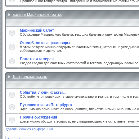
Прошлое и настоящее театра - интересные и малоизвестные факты его и
Балет в Мариинском театре
Мариинский балет
Обсуждение Мариинского балета: текущих балетных спектаклей Мариинског
Околобалетные разговоры
В этом разделе можно обсудить те балетные темы, которые не укладываю
собеседникам и артистам.
Балетная галерея
Раздел создан для балетных фотографий и текстов, содержащих большое
Театральная жизнь
События, люди, факты...
Обо всём, что происходит в мире музыкального театра, в том числе о то
Путешествие из Петербурга
Здесь можно обмениваться сообщениями, впечатлениями и мнениями о св
Прочие обсуждения
здесь можно обсудить вопросы, не укладывающиеся в остальные темы, но
Удалить cookies конференции