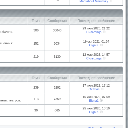
Mad about Mariinsky
Темы
Сообщения
Последнее сообщение
29 июл 2023, 21:22
306
35046
в балета.
Сильфида
19 окт 2021, 01:34
ошении к
152
3034
Olga K
12 мар 2025, 14:57
219
3130
Сильфида
Темы
Сообщения
Последнее сообщение
17 июл 2022, 17:12
239
6292
Octavia
15 июн 2022, 07:59
113
7359
ьных театров.
Elena1
25 июн 2020, 18:10
30
665
Olga K