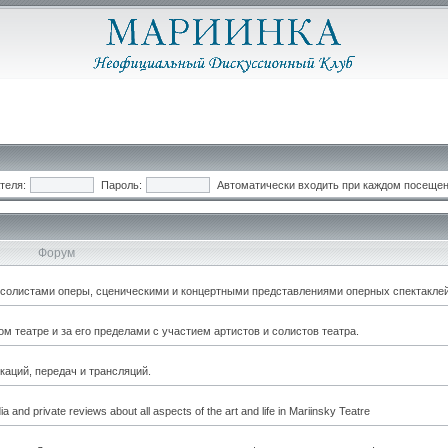
теля:
Пароль:
Автоматически входить при каждом посеще
Форум
, солистами оперы, сценическими и концертными представлениями оперных спектаклей
 театре и за его пределами с участием артистов и солистов театра.
каций, передач и трансляций.
a and private reviews about all aspects of the art and life in Mariinsky Teatre