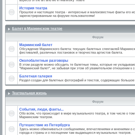
aspects of the art and life in Mariinsky Teatre
История театра
Прошлое и настоящее театра - интересные и малоизвестные факты его ис
зарегистрированным на форуме пользователям!
Балет в Мариинском театре
Форум
Мариинский балет
Обсуждение Мариинского балета: текущих балетных спектаклей Мариинско
фестивалей, различных постановок и творчества артистов балета.
Околобалетные разговоры
В этом разделе можно обсудить те балетные темы, которые не укладываю
"Мариинский балет", не забывая при этом об уважительном отношении к 
Балетная галерея
Раздел создан для балетных фотографий и текстов, содержащих большое
Театральная жизнь
Форум
События, люди, факты...
Обо всём, что происходит в мире музыкального театра, в том числе о том
Мариинским театром.
Путешествие из Петербурга
Здесь можно обмениваться сообщениями, впечатлениями и мнениями о с
города и страны и о посещении там выдающихся музыкальных театров.