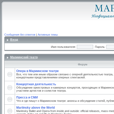
Сообщения без ответов
|
Активные темы
Вход
Имя пользователя:
Пароль:
Мариинский театр
Форум
Опера в Мариинском театре
Все, что тем или иным образом связано с оперной деятельностью театра,
концертными представлениями оперных спектаклей.
Концертная деятельность
Обсуждение оркестровых и камерных концертов, проходящих в Мариинско
участием артистов и солистов театра.
Пресса и СМИ
Что и где пишут о Мариинском театре: анонсы и обсуждение статей, публи
Mariinsky above the World
Mariinsky Ballet and Opera from inside and outside: official releases, mass-med