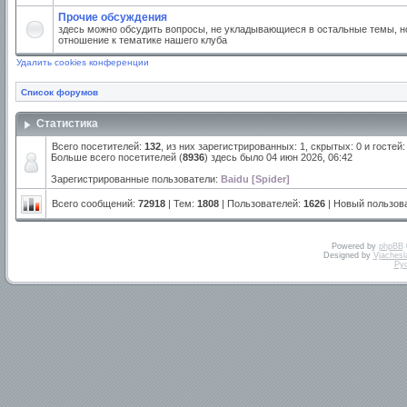
Прочие обсуждения
здесь можно обсудить вопросы, не укладывающиеся в остальные темы, но
отношение к тематике нашего клуба
Удалить cookies конференции
Список форумов
Статистика
Всего посетителей:
132
, из них зарегистрированных: 1, скрытых: 0 и госте
Больше всего посетителей (
8936
) здесь было 04 июн 2026, 06:42
Зарегистрированные пользователи:
Baidu [Spider]
Всего сообщений:
72918
| Тем:
1808
| Пользователей:
1626
| Новый пользов
Powered by
phpBB
Designed by
Vjachesl
Ру