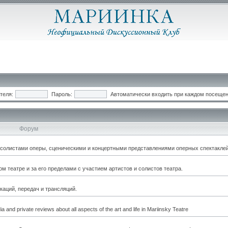
теля:
Пароль:
Автоматически входить при каждом посеще
Форум
, солистами оперы, сценическими и концертными представлениями оперных спектаклей
 театре и за его пределами с участием артистов и солистов театра.
каций, передач и трансляций.
a and private reviews about all aspects of the art and life in Mariinsky Teatre