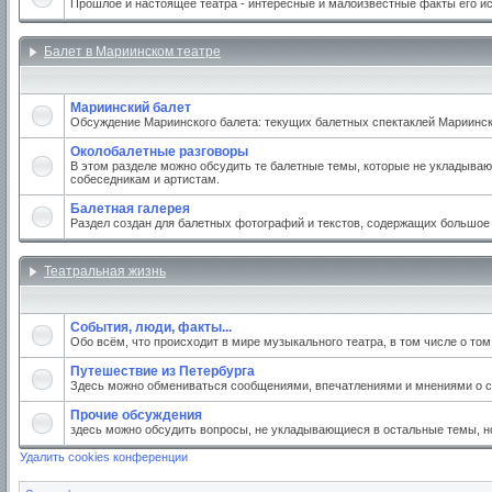
Прошлое и настоящее театра - интересные и малоизвестные факты его и
Балет в Мариинском театре
Мариинский балет
Обсуждение Мариинского балета: текущих балетных спектаклей Мариинског
Околобалетные разговоры
В этом разделе можно обсудить те балетные темы, которые не укладываю
собеседникам и артистам.
Балетная галерея
Раздел создан для балетных фотографий и текстов, содержащих большое
Театральная жизнь
События, люди, факты...
Обо всём, что происходит в мире музыкального театра, в том числе о то
Путешествие из Петербурга
Здесь можно обмениваться сообщениями, впечатлениями и мнениями о св
Прочие обсуждения
здесь можно обсудить вопросы, не укладывающиеся в остальные темы, но
Удалить cookies конференции