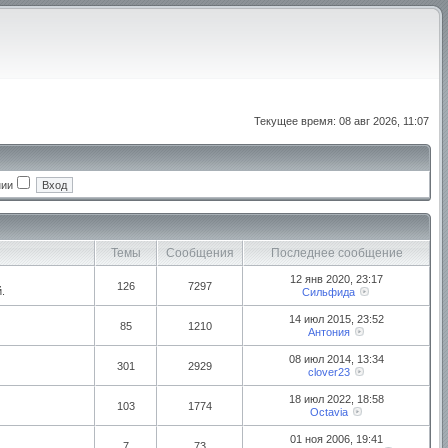
Текущее время: 08 авг 2026, 11:07
нии
Темы
Сообщения
Последнее сообщение
12 янв 2020, 23:17
126
7297
.
Сильфида
14 июл 2015, 23:52
85
1210
Антония
08 июл 2014, 13:34
301
2929
clover23
18 июл 2022, 18:58
103
1774
Octavia
01 ноя 2006, 19:41
7
73