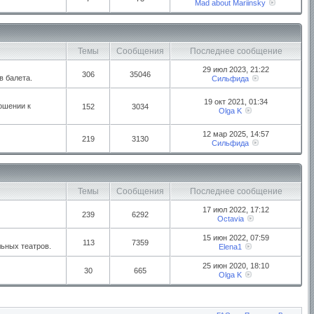
Mad about Mariinsky
Темы
Сообщения
Последнее сообщение
29 июл 2023, 21:22
306
35046
в балета.
Сильфида
19 окт 2021, 01:34
ошении к
152
3034
Olga K
12 мар 2025, 14:57
219
3130
Сильфида
Темы
Сообщения
Последнее сообщение
17 июл 2022, 17:12
239
6292
Octavia
15 июн 2022, 07:59
113
7359
ьных театров.
Elena1
25 июн 2020, 18:10
30
665
Olga K