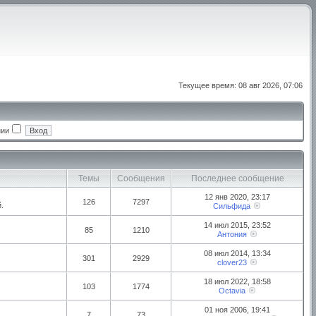
Текущее время: 08 авг 2026, 07:06
нии
Темы
Сообщения
Последнее сообщение
12 янв 2020, 23:17
126
7297
.
Сильфида
14 июл 2015, 23:52
85
1210
Антония
08 июл 2014, 13:34
301
2929
clover23
18 июл 2022, 18:58
103
1774
Octavia
01 ноя 2006, 19:41
7
73