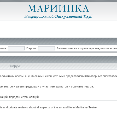
теля:
Пароль:
Автоматически входить при каждом посеще
Форум
, солистами оперы, сценическими и концертными представлениями оперных спектаклей
 театре и за его пределами с участием артистов и солистов театра.
каций, передач и трансляций.
a and private reviews about all aspects of the art and life in Mariinsky Teatre