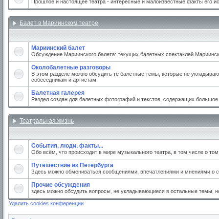
Прошлое и настоящее театра - интересные и малоизвестные факты его и
Балет в Мариинском театре
Мариинский балет
Обсуждение Мариинского балета: текущих балетных спектаклей Мариинског
Околобалетные разговоры
В этом разделе можно обсудить те балетные темы, которые не укладываю
собеседникам и артистам.
Балетная галерея
Раздел создан для балетных фотографий и текстов, содержащих большое
Театральная жизнь
События, люди, факты...
Обо всём, что происходит в мире музыкального театра, в том числе о то
Путешествие из Петербурга
Здесь можно обмениваться сообщениями, впечатлениями и мнениями о св
Прочие обсуждения
здесь можно обсудить вопросы, не укладывающиеся в остальные темы, но
Удалить cookies конференции