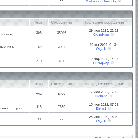
Mad about Mariinsky
Темы
Сообщения
Последнее сообщение
29 июл 2023, 21:22
306
35046
в балета.
Сильфида
19 окт 2021, 01:34
ошении к
152
3034
Olga K
12 мар 2025, 14:57
219
3130
Сильфида
Темы
Сообщения
Последнее сообщение
17 июл 2022, 17:12
239
6292
Octavia
15 июн 2022, 07:59
113
7359
ьных театров.
Elena1
25 июн 2020, 18:10
30
665
Olga K