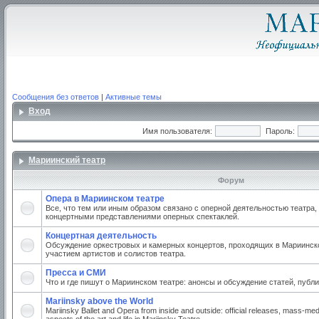
Сообщения без ответов
|
Активные темы
Вход
Имя пользователя:
Пароль:
Мариинский театр
Форум
Опера в Мариинском театре
Все, что тем или иным образом связано с оперной деятельностью театра,
концертными представлениями оперных спектаклей.
Концертная деятельность
Обсуждение оркестровых и камерных концертов, проходящих в Мариинско
участием артистов и солистов театра.
Пресса и СМИ
Что и где пишут о Мариинском театре: анонсы и обсуждение статей, публи
Mariinsky above the World
Mariinsky Ballet and Opera from inside and outside: official releases, mass-med