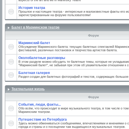
aspects of the art and life in Mariinsky Teatre
История театра
Прошлое и настоящее театра - интересные и малоизвестные факты его ис
зарегистрированным на форуме пользователям!
Балет в Мариинском театре
Форум
Мариинский балет
Обсуждение Мариинского балета: текущих балетных спектаклей Мариинско
фестивалей, различных постановок и творчества артистов балета.
Околобалетные разговоры
В этом разделе можно обсудить те балетные темы, которые не укладываю
"Мариинский балет", не забывая при этом об уважительном отношении к 
Балетная галерея
Раздел создан для балетных фотографий и текстов, содержащих большое
Театральная жизнь
Форум
События, люди, факты...
Обо всём, что происходит в мире музыкального театра, в том числе о том
Мариинским театром.
Путешествие из Петербурга
Здесь можно обмениваться сообщениями, впечатлениями и мнениями о с
города и страны и о посещении там выдающихся музыкальных театров.