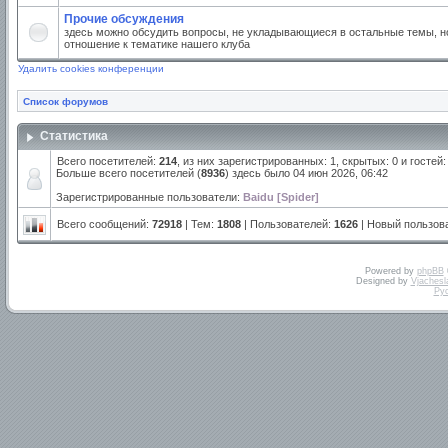
Прочие обсуждения
здесь можно обсудить вопросы, не укладывающиеся в остальные темы, но
отношение к тематике нашего клуба
Удалить cookies конференции
Список форумов
Статистика
Всего посетителей:
214
, из них зарегистрированных: 1, скрытых: 0 и госте
Больше всего посетителей (
8936
) здесь было 04 июн 2026, 06:42
Зарегистрированные пользователи:
Baidu [Spider]
Всего сообщений:
72918
| Тем:
1808
| Пользователей:
1626
| Новый пользов
Powered by
phpBB
Designed by
Vjachesl
Ру