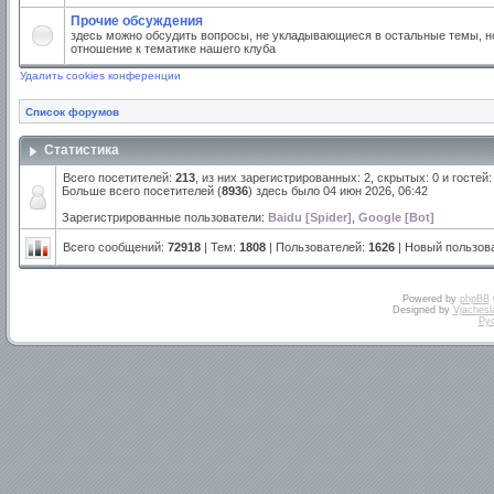
Прочие обсуждения
здесь можно обсудить вопросы, не укладывающиеся в остальные темы, но
отношение к тематике нашего клуба
Удалить cookies конференции
Список форумов
Статистика
Всего посетителей:
213
, из них зарегистрированных: 2, скрытых: 0 и гостей
Больше всего посетителей (
8936
) здесь было 04 июн 2026, 06:42
Зарегистрированные пользователи:
Baidu [Spider]
,
Google [Bot]
Всего сообщений:
72918
| Тем:
1808
| Пользователей:
1626
| Новый пользов
Powered by
phpBB
Designed by
Vjachesl
Ру