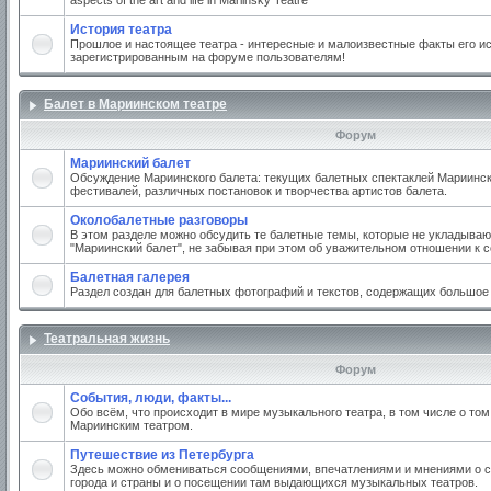
aspects of the art and life in Mariinsky Teatre
История театра
Прошлое и настоящее театра - интересные и малоизвестные факты его ис
зарегистрированным на форуме пользователям!
Балет в Мариинском театре
Форум
Мариинский балет
Обсуждение Мариинского балета: текущих балетных спектаклей Мариинско
фестивалей, различных постановок и творчества артистов балета.
Околобалетные разговоры
В этом разделе можно обсудить те балетные темы, которые не укладываю
"Мариинский балет", не забывая при этом об уважительном отношении к 
Балетная галерея
Раздел создан для балетных фотографий и текстов, содержащих большое
Театральная жизнь
Форум
События, люди, факты...
Обо всём, что происходит в мире музыкального театра, в том числе о том
Мариинским театром.
Путешествие из Петербурга
Здесь можно обмениваться сообщениями, впечатлениями и мнениями о с
города и страны и о посещении там выдающихся музыкальных театров.