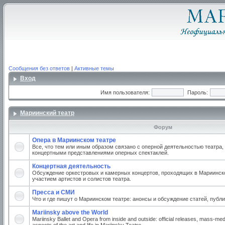
Сообщения без ответов
|
Активные темы
Вход
Имя пользователя:
Пароль:
Мариинский театр
Форум
Опера в Мариинском театре
Все, что тем или иным образом связано с оперной деятельностью театра,
концертными представлениями оперных спектаклей.
Концертная деятельность
Обсуждение оркестровых и камерных концертов, проходящих в Мариинско
участием артистов и солистов театра.
Пресса и СМИ
Что и где пишут о Мариинском театре: анонсы и обсуждение статей, публи
Mariinsky above the World
Mariinsky Ballet and Opera from inside and outside: official releases, mass-med