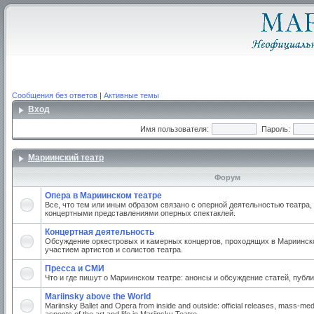
Сообщения без ответов
|
Активные темы
Вход
Имя пользователя:
Пароль:
Мариинский театр
Форум
Опера в Мариинском театре
Все, что тем или иным образом связано с оперной деятельностью театра,
концертными представлениями оперных спектаклей.
Концертная деятельность
Обсуждение оркестровых и камерных концертов, проходящих в Мариинско
участием артистов и солистов театра.
Пресса и СМИ
Что и где пишут о Мариинском театре: анонсы и обсуждение статей, публи
Mariinsky above the World
Mariinsky Ballet and Opera from inside and outside: official releases, mass-med