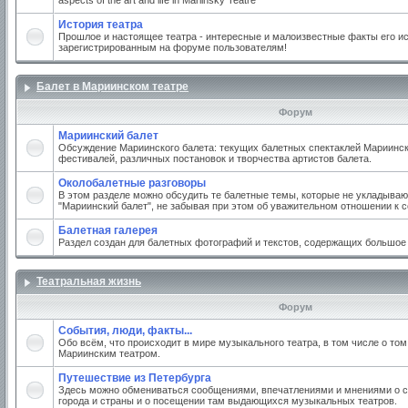
aspects of the art and life in Mariinsky Teatre
История театра
Прошлое и настоящее театра - интересные и малоизвестные факты его ис
зарегистрированным на форуме пользователям!
Балет в Мариинском театре
Форум
Мариинский балет
Обсуждение Мариинского балета: текущих балетных спектаклей Мариинско
фестивалей, различных постановок и творчества артистов балета.
Околобалетные разговоры
В этом разделе можно обсудить те балетные темы, которые не укладываю
"Мариинский балет", не забывая при этом об уважительном отношении к 
Балетная галерея
Раздел создан для балетных фотографий и текстов, содержащих большое
Театральная жизнь
Форум
События, люди, факты...
Обо всём, что происходит в мире музыкального театра, в том числе о том
Мариинским театром.
Путешествие из Петербурга
Здесь можно обмениваться сообщениями, впечатлениями и мнениями о с
города и страны и о посещении там выдающихся музыкальных театров.