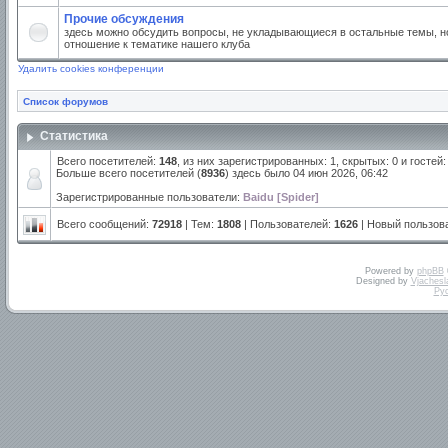
Прочие обсуждения
здесь можно обсудить вопросы, не укладывающиеся в остальные темы, но
отношение к тематике нашего клуба
Удалить cookies конференции
Список форумов
Статистика
Всего посетителей:
148
, из них зарегистрированных: 1, скрытых: 0 и госте
Больше всего посетителей (
8936
) здесь было 04 июн 2026, 06:42
Зарегистрированные пользователи:
Baidu [Spider]
Всего сообщений:
72918
| Тем:
1808
| Пользователей:
1626
| Новый пользов
Powered by
phpBB
Designed by
Vjachesl
Ру