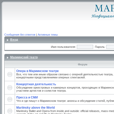
Сообщения без ответов
|
Активные темы
Вход
Имя пользователя:
Пароль:
Мариинский театр
Форум
Опера в Мариинском театре
Все, что тем или иным образом связано с оперной деятельностью театра,
концертными представлениями оперных спектаклей.
Концертная деятельность
Обсуждение оркестровых и камерных концертов, проходящих в Мариинско
участием артистов и солистов театра.
Пресса и СМИ
Что и где пишут о Мариинском театре: анонсы и обсуждение статей, публи
Mariinsky above the World
Mariinsky Ballet and Opera from inside and outside: official releases, mass-med