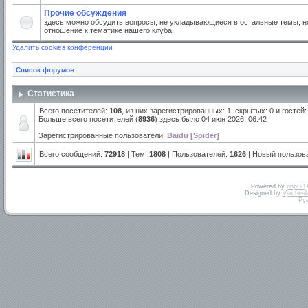
Прочие обсуждения
здесь можно обсудить вопросы, не укладывающиеся в остальные темы, но
отношение к тематике нашего клуба
Удалить cookies конференции
Список форумов
Статистика
Всего посетителей:
108
, из них зарегистрированных: 1, скрытых: 0 и госте
Больше всего посетителей (
8936
) здесь было 04 июн 2026, 06:42
Зарегистрированные пользователи:
Baidu [Spider]
Всего сообщений:
72918
| Тем:
1808
| Пользователей:
1626
| Новый пользов
Powered by
phpBB
Designed by
Vjachesl
Ру