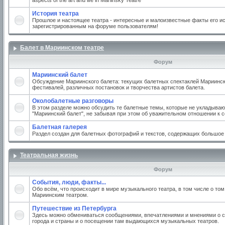
aspects of the art and life in Mariinsky Teatre
История театра
Прошлое и настоящее театра - интересные и малоизвестные факты его ис
зарегистрированным на форуме пользователям!
Балет в Мариинском театре
Форум
Мариинский балет
Обсуждение Мариинского балета: текущих балетных спектаклей Мариинско
фестивалей, различных постановок и творчества артистов балета.
Околобалетные разговоры
В этом разделе можно обсудить те балетные темы, которые не укладываю
"Мариинский балет", не забывая при этом об уважительном отношении к 
Балетная галерея
Раздел создан для балетных фотографий и текстов, содержащих большое
Театральная жизнь
Форум
События, люди, факты...
Обо всём, что происходит в мире музыкального театра, в том числе о том
Мариинским театром.
Путешествие из Петербурга
Здесь можно обмениваться сообщениями, впечатлениями и мнениями о с
города и страны и о посещении там выдающихся музыкальных театров.