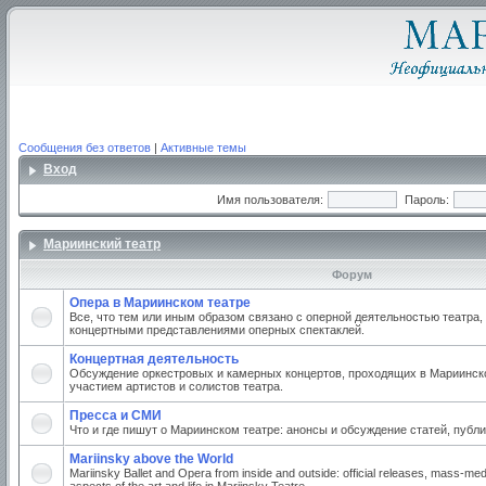
Сообщения без ответов
|
Активные темы
Вход
Имя пользователя:
Пароль:
Мариинский театр
Форум
Опера в Мариинском театре
Все, что тем или иным образом связано с оперной деятельностью театра,
концертными представлениями оперных спектаклей.
Концертная деятельность
Обсуждение оркестровых и камерных концертов, проходящих в Мариинско
участием артистов и солистов театра.
Пресса и СМИ
Что и где пишут о Мариинском театре: анонсы и обсуждение статей, публи
Mariinsky above the World
Mariinsky Ballet and Opera from inside and outside: official releases, mass-med