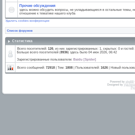
Прочие обсуждения
здесь можно обсудить вопросы, не укладывающиеся в остальные темы, но
отношение к тематике нашего клуба
Удалить cookies конференции
Список форумов
Статистика
Всего посетителей:
126
, из них зарегистрированных: 1, скрытых: 0 и госте
Больше всего посетителей (
8936
) здесь было 04 июн 2026, 06:42
Зарегистрированные пользователи:
Baidu [Spider]
Всего сообщений:
72918
| Тем:
1808
| Пользователей:
1626
| Новый пользов
Powered by
phpBB
Designed by
Vjachesl
Ру