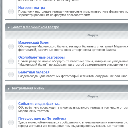
aspects of the art and life in Mariinsky Teatre
История театра
Прошлое и настоящее театра - интересные и малоизвестные факты его ис
зарегистрированным на форуме пользователям!
Балет в Мариинском театре
Форум
Мариинский балет
Обсуждение Мариинского балета: текущих балетных спектаклей Мариинско
фестивалей, различных постановок и творчества артистов балета.
Околобалетные разговоры
В этом разделе можно обсудить те балетные темы, которые не укладываю
"Мариинский балет", не забывая при этом об уважительном отношении к 
Балетная галерея
Раздел создан для балетных фотографий и текстов, содержащих большое
Театральная жизнь
Форум
События, люди, факты...
Обо всём, что происходит в мире музыкального театра, в том числе о том
Мариинским театром.
Путешествие из Петербурга
Здесь можно обмениваться сообщениями, впечатлениями и мнениями о с
города и страны и о посещении там выдающихся музыкальных театров.