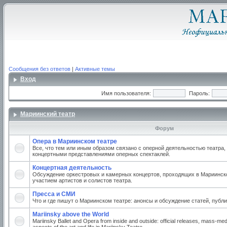
Сообщения без ответов
|
Активные темы
Вход
Имя пользователя:
Пароль:
Мариинский театр
Форум
Опера в Мариинском театре
Все, что тем или иным образом связано с оперной деятельностью театра,
концертными представлениями оперных спектаклей.
Концертная деятельность
Обсуждение оркестровых и камерных концертов, проходящих в Мариинско
участием артистов и солистов театра.
Пресса и СМИ
Что и где пишут о Мариинском театре: анонсы и обсуждение статей, публи
Mariinsky above the World
Mariinsky Ballet and Opera from inside and outside: official releases, mass-med