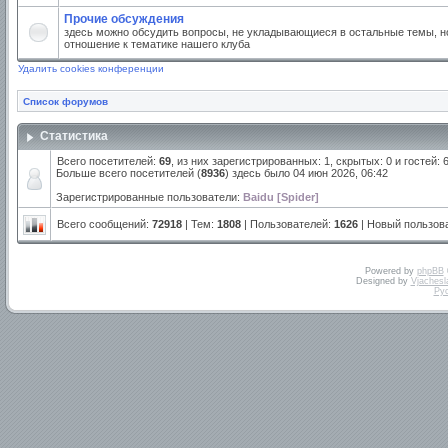
Прочие обсуждения
здесь можно обсудить вопросы, не укладывающиеся в остальные темы, но
отношение к тематике нашего клуба
Удалить cookies конференции
Список форумов
Статистика
Всего посетителей:
69
, из них зарегистрированных: 1, скрытых: 0 и гостей:
Больше всего посетителей (
8936
) здесь было 04 июн 2026, 06:42
Зарегистрированные пользователи:
Baidu [Spider]
Всего сообщений:
72918
| Тем:
1808
| Пользователей:
1626
| Новый пользов
Powered by
phpBB
Designed by
Vjachesl
Ру