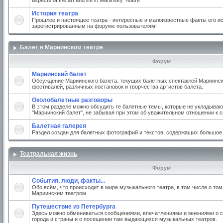
aspects of the art and life in Mariinsky Teatre
История театра
Прошлое и настоящее театра - интересные и малоизвестные факты его ис
зарегистрированным на форуме пользователям!
Балет в Мариинском театре
Форум
Мариинский балет
Обсуждение Мариинского балета: текущих балетных спектаклей Мариинско
фестивалей, различных постановок и творчества артистов балета.
Околобалетные разговоры
В этом разделе можно обсудить те балетные темы, которые не укладываю
"Мариинский балет", не забывая при этом об уважительном отношении к 
Балетная галерея
Раздел создан для балетных фотографий и текстов, содержащих большое
Театральная жизнь
Форум
События, люди, факты...
Обо всём, что происходит в мире музыкального театра, в том числе о том
Мариинским театром.
Путешествие из Петербурга
Здесь можно обмениваться сообщениями, впечатлениями и мнениями о с
города и страны и о посещении там выдающихся музыкальных театров.