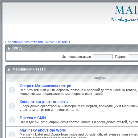
Сообщения без ответов
|
Активные темы
Вход
Имя пользователя:
Пароль:
Мариинский театр
Форум
Опера в Мариинском театре
Все, что тем или иным образом связано с оперной деятельностью театра,
концертными представлениями оперных спектаклей.
Концертная деятельность
Обсуждение оркестровых и камерных концертов, проходящих в Мариинско
участием артистов и солистов театра.
Пресса и СМИ
Что и где пишут о Мариинском театре: анонсы и обсуждение статей, публи
Mariinsky above the World
Mariinsky Ballet and Opera from inside and outside: official releases, mass-med