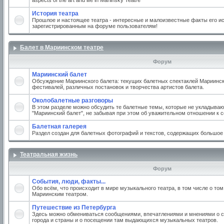
aspects of the art and life in Mariinsky Teatre
История театра
Прошлое и настоящее театра - интересные и малоизвестные факты его ис
зарегистрированным на форуме пользователям!
Балет в Мариинском театре
Форум
Мариинский балет
Обсуждение Мариинского балета: текущих балетных спектаклей Мариинско
фестивалей, различных постановок и творчества артистов балета.
Околобалетные разговоры
В этом разделе можно обсудить те балетные темы, которые не укладываю
"Мариинский балет", не забывая при этом об уважительном отношении к 
Балетная галерея
Раздел создан для балетных фотографий и текстов, содержащих большое
Театральная жизнь
Форум
События, люди, факты...
Обо всём, что происходит в мире музыкального театра, в том числе о том
Мариинским театром.
Путешествие из Петербурга
Здесь можно обмениваться сообщениями, впечатлениями и мнениями о с
города и страны и о посещении там выдающихся музыкальных театров.