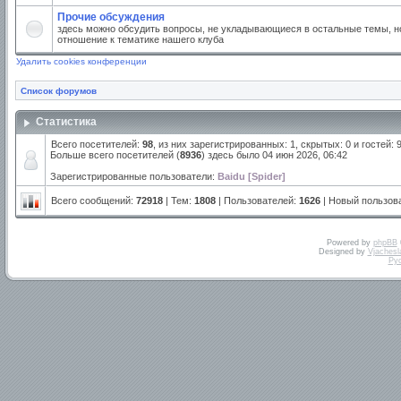
Прочие обсуждения
здесь можно обсудить вопросы, не укладывающиеся в остальные темы, но
отношение к тематике нашего клуба
Удалить cookies конференции
Список форумов
Статистика
Всего посетителей:
98
, из них зарегистрированных: 1, скрытых: 0 и гостей:
Больше всего посетителей (
8936
) здесь было 04 июн 2026, 06:42
Зарегистрированные пользователи:
Baidu [Spider]
Всего сообщений:
72918
| Тем:
1808
| Пользователей:
1626
| Новый пользов
Powered by
phpBB
Designed by
Vjachesl
Ру