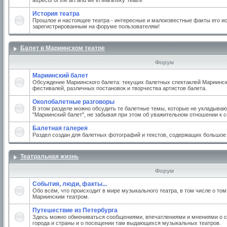
aspects of the art and life in Mariinsky Teatre
История театра
Прошлое и настоящее театра - интересные и малоизвестные факты его ис
зарегистрированным на форуме пользователям!
Балет в Мариинском театре
Форум
Мариинский балет
Обсуждение Мариинского балета: текущих балетных спектаклей Мариинско
фестивалей, различных постановок и творчества артистов балета.
Околобалетные разговоры
В этом разделе можно обсудить те балетные темы, которые не укладываю
"Мариинский балет", не забывая при этом об уважительном отношении к 
Балетная галерея
Раздел создан для балетных фотографий и текстов, содержащих большое
Театральная жизнь
Форум
События, люди, факты...
Обо всём, что происходит в мире музыкального театра, в том числе о том
Мариинским театром.
Путешествие из Петербурга
Здесь можно обмениваться сообщениями, впечатлениями и мнениями о с
города и страны и о посещении там выдающихся музыкальных театров.