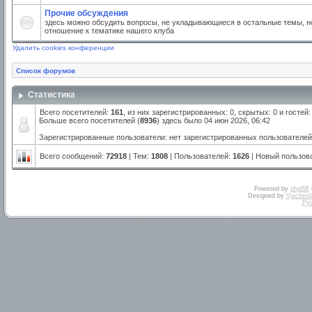
Прочие обсуждения
здесь можно обсудить вопросы, не укладывающиеся в остальные темы, но
отношение к тематике нашего клуба
Удалить cookies конференции
Список форумов
Статистика
Всего посетителей:
161
, из них зарегистрированных: 0, скрытых: 0 и госте
Больше всего посетителей (
8936
) здесь было 04 июн 2026, 06:42
Зарегистрированные пользователи: нет зарегистрированных пользователей
Всего сообщений:
72918
| Тем:
1808
| Пользователей:
1626
| Новый пользов
Powered by
phpBB
Designed by
Vjachesl
Ру