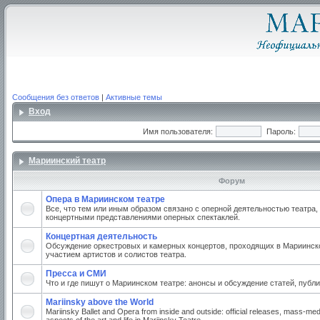
Сообщения без ответов
|
Активные темы
Вход
Имя пользователя:
Пароль:
Мариинский театр
Форум
Опера в Мариинском театре
Все, что тем или иным образом связано с оперной деятельностью театра,
концертными представлениями оперных спектаклей.
Концертная деятельность
Обсуждение оркестровых и камерных концертов, проходящих в Мариинско
участием артистов и солистов театра.
Пресса и СМИ
Что и где пишут о Мариинском театре: анонсы и обсуждение статей, публи
Mariinsky above the World
Mariinsky Ballet and Opera from inside and outside: official releases, mass-med