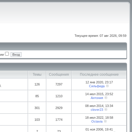
Текущее время: 07 авг 2026, 09:59
нии
Темы
Сообщения
Последнее сообщение
12 янв 2020, 23:17
126
7297
.
Сильфида
14 июл 2015, 23:52
85
1210
Антония
08 июл 2014, 13:34
301
2929
clover23
18 июл 2022, 18:58
103
1774
Octavia
01 ноя 2006, 19:41
7
73