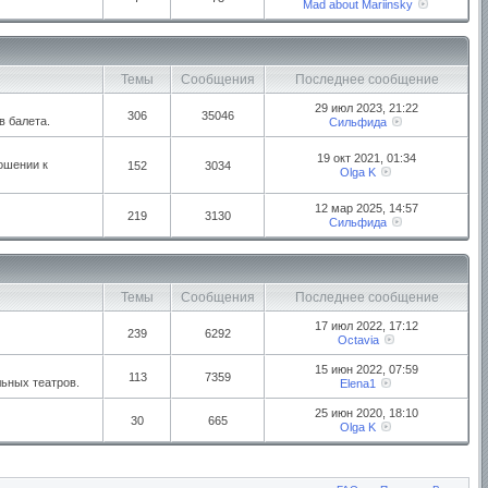
Mad about Mariinsky
Темы
Сообщения
Последнее сообщение
29 июл 2023, 21:22
306
35046
в балета.
Сильфида
19 окт 2021, 01:34
ошении к
152
3034
Olga K
12 мар 2025, 14:57
219
3130
Сильфида
Темы
Сообщения
Последнее сообщение
17 июл 2022, 17:12
239
6292
Octavia
15 июн 2022, 07:59
113
7359
ьных театров.
Elena1
25 июн 2020, 18:10
30
665
Olga K