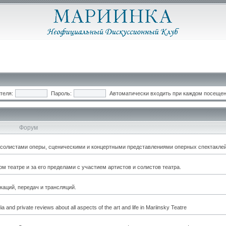
теля:
Пароль:
Автоматически входить при каждом посеще
Форум
, солистами оперы, сценическими и концертными представлениями оперных спектаклей
 театре и за его пределами с участием артистов и солистов театра.
каций, передач и трансляций.
a and private reviews about all aspects of the art and life in Mariinsky Teatre