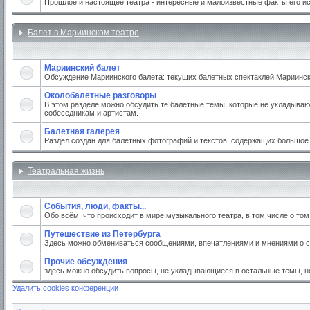
Прошлое и настоящее театра - интересные и малоизвестные факты его и
Балет в Мариинском театре
Мариинский балет
Обсуждение Мариинского балета: текущих балетных спектаклей Мариинског
Околобалетные разговоры
В этом разделе можно обсудить те балетные темы, которые не укладываю
собеседникам и артистам.
Балетная галерея
Раздел создан для балетных фотографий и текстов, содержащих большое
Театральная жизнь
События, люди, факты...
Обо всём, что происходит в мире музыкального театра, в том числе о то
Путешествие из Петербурга
Здесь можно обмениваться сообщениями, впечатлениями и мнениями о св
Прочие обсуждения
здесь можно обсудить вопросы, не укладывающиеся в остальные темы, но
Удалить cookies конференции