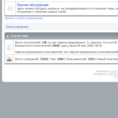
Прочие обсуждения
здесь можно обсудить вопросы, не укладывающиеся в остальные темы, но
отношение к тематике нашего клуба
Удалить cookies конференции
Список форумов
Статистика
Всего посетителей:
138
, из них зарегистрированных: 0, скрытых: 0 и госте
Больше всего посетителей (
8936
) здесь было 04 июн 2026, 06:42
Зарегистрированные пользователи: нет зарегистрированных пользователей
Всего сообщений:
72918
| Тем:
1808
| Пользователей:
1626
| Новый пользов
Powered by
phpBB
Designed by
Vjachesl
Ру