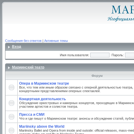
Сообщения без ответов
|
Активные темы
Вход
Имя пользователя:
Пароль:
Мариинский театр
Форум
Опера в Мариинском театре
Все, что тем или иным образом связано с оперной деятельностью театра,
концертными представлениями оперных спектаклей.
Концертная деятельность
Обсуждение оркестровых и камерных концертов, проходящих в Мариинско
участием артистов и солистов театра.
Пресса и СМИ
Что и где пишут о Мариинском театре: анонсы и обсуждение статей, публи
Mariinsky above the World
Mariinsky Ballet and Opera from inside and outside: official releases, mass-med