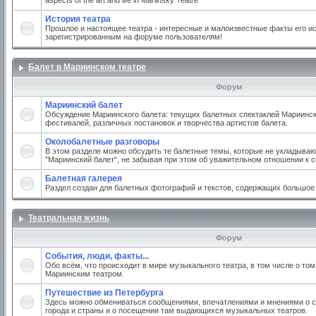
aspects of the art and life in Mariinsky Teatre
История театра
Прошлое и настоящее театра - интересные и малоизвестные факты его ис
зарегистрированным на форуме пользователям!
Балет в Мариинском театре
Форум
Мариинский балет
Обсуждение Мариинского балета: текущих балетных спектаклей Мариинско
фестивалей, различных постановок и творчества артистов балета.
Околобалетные разговоры
В этом разделе можно обсудить те балетные темы, которые не укладываю
"Мариинский балет", не забывая при этом об уважительном отношении к 
Балетная галерея
Раздел создан для балетных фотографий и текстов, содержащих большое
Театральная жизнь
Форум
События, люди, факты...
Обо всём, что происходит в мире музыкального театра, в том числе о том
Мариинским театром.
Путешествие из Петербурга
Здесь можно обмениваться сообщениями, впечатлениями и мнениями о с
города и страны и о посещении там выдающихся музыкальных театров.