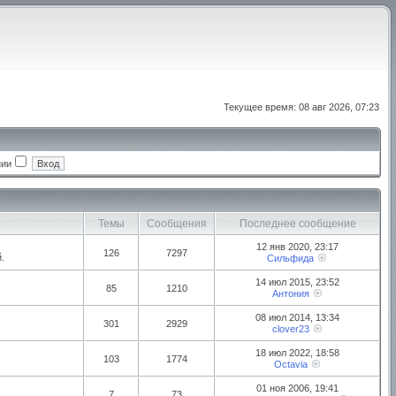
Текущее время: 08 авг 2026, 07:23
нии
Темы
Сообщения
Последнее сообщение
12 янв 2020, 23:17
126
7297
.
Сильфида
14 июл 2015, 23:52
85
1210
Антония
08 июл 2014, 13:34
301
2929
clover23
18 июл 2022, 18:58
103
1774
Octavia
01 ноя 2006, 19:41
7
73