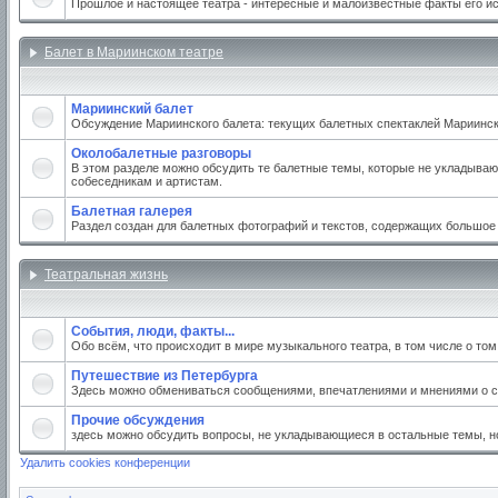
Прошлое и настоящее театра - интересные и малоизвестные факты его и
Балет в Мариинском театре
Мариинский балет
Обсуждение Мариинского балета: текущих балетных спектаклей Мариинског
Околобалетные разговоры
В этом разделе можно обсудить те балетные темы, которые не укладываю
собеседникам и артистам.
Балетная галерея
Раздел создан для балетных фотографий и текстов, содержащих большое
Театральная жизнь
События, люди, факты...
Обо всём, что происходит в мире музыкального театра, в том числе о то
Путешествие из Петербурга
Здесь можно обмениваться сообщениями, впечатлениями и мнениями о св
Прочие обсуждения
здесь можно обсудить вопросы, не укладывающиеся в остальные темы, но
Удалить cookies конференции