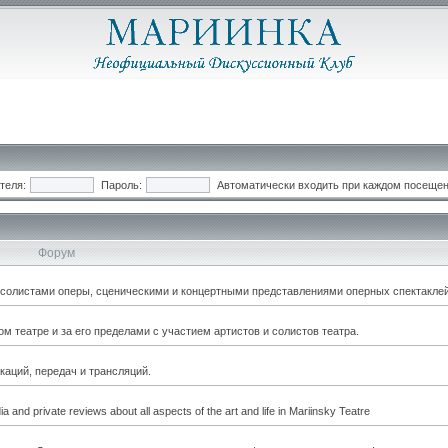
теля:
Пароль:
Автоматически входить при каждом посеще
Форум
, солистами оперы, сценическими и концертными представлениями оперных спектаклей
 театре и за его пределами с участием артистов и солистов театра.
каций, передач и трансляций.
a and private reviews about all aspects of the art and life in Mariinsky Teatre