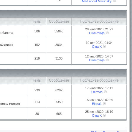
Mad about Mariinsky
Темы
Сообщения
Последнее сообщение
29 июл 2023, 21:22
306
35046
в балета.
Сильфида
19 окт 2021, 01:34
ошении к
152
3034
Olga K
12 мар 2025, 14:57
219
3130
Сильфида
Темы
Сообщения
Последнее сообщение
17 июл 2022, 17:12
239
6292
Octavia
15 июн 2022, 07:59
113
7359
ьных театров.
Elena1
25 июн 2020, 18:10
30
665
Olga K