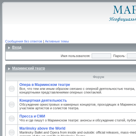
Сообщения без ответов
|
Активные темы
Вход
Имя пользователя:
Пароль:
Мариинский театр
Форум
Опера в Мариинском театре
Все, что тем или иным образом связано с оперной деятельностью театра,
концертными представлениями оперных спектаклей.
Концертная деятельность
Обсуждение оркестровых и камерных концертов, проходящих в Мариинско
участием артистов и солистов театра.
Пресса и СМИ
Что и где пишут о Мариинском театре: анонсы и обсуждение статей, публи
Mariinsky above the World
Mariinsky Ballet and Opera from inside and outside: official releases, mass-med