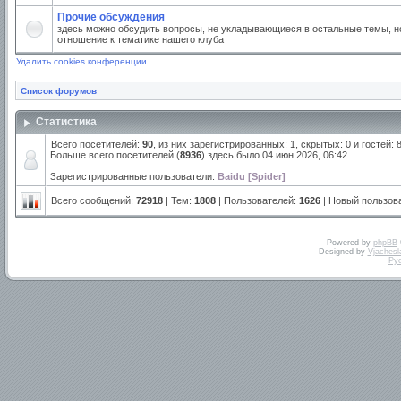
Прочие обсуждения
здесь можно обсудить вопросы, не укладывающиеся в остальные темы, но
отношение к тематике нашего клуба
Удалить cookies конференции
Список форумов
Статистика
Всего посетителей:
90
, из них зарегистрированных: 1, скрытых: 0 и гостей:
Больше всего посетителей (
8936
) здесь было 04 июн 2026, 06:42
Зарегистрированные пользователи:
Baidu [Spider]
Всего сообщений:
72918
| Тем:
1808
| Пользователей:
1626
| Новый пользов
Powered by
phpBB
Designed by
Vjachesl
Ру