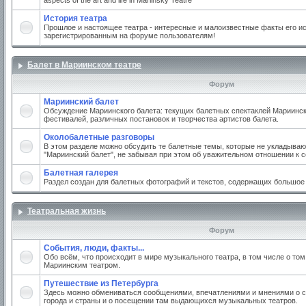
aspects of the art and life in Mariinsky Teatre
История театра
Прошлое и настоящее театра - интересные и малоизвестные факты его ис
зарегистрированным на форуме пользователям!
Балет в Мариинском театре
Форум
Мариинский балет
Обсуждение Мариинского балета: текущих балетных спектаклей Мариинско
фестивалей, различных постановок и творчества артистов балета.
Околобалетные разговоры
В этом разделе можно обсудить те балетные темы, которые не укладываю
"Мариинский балет", не забывая при этом об уважительном отношении к 
Балетная галерея
Раздел создан для балетных фотографий и текстов, содержащих большое
Театральная жизнь
Форум
События, люди, факты...
Обо всём, что происходит в мире музыкального театра, в том числе о том
Мариинским театром.
Путешествие из Петербурга
Здесь можно обмениваться сообщениями, впечатлениями и мнениями о с
города и страны и о посещении там выдающихся музыкальных театров.