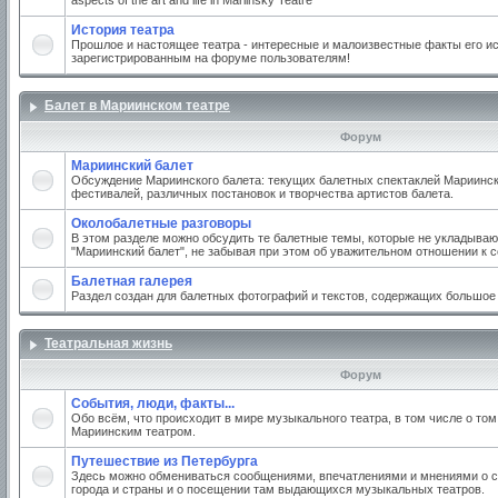
aspects of the art and life in Mariinsky Teatre
История театра
Прошлое и настоящее театра - интересные и малоизвестные факты его ис
зарегистрированным на форуме пользователям!
Балет в Мариинском театре
Форум
Мариинский балет
Обсуждение Мариинского балета: текущих балетных спектаклей Мариинско
фестивалей, различных постановок и творчества артистов балета.
Околобалетные разговоры
В этом разделе можно обсудить те балетные темы, которые не укладываю
"Мариинский балет", не забывая при этом об уважительном отношении к 
Балетная галерея
Раздел создан для балетных фотографий и текстов, содержащих большое
Театральная жизнь
Форум
События, люди, факты...
Обо всём, что происходит в мире музыкального театра, в том числе о том
Мариинским театром.
Путешествие из Петербурга
Здесь можно обмениваться сообщениями, впечатлениями и мнениями о с
города и страны и о посещении там выдающихся музыкальных театров.