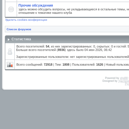
Прочие обсуждения
здесь можно обсудить вопросы, не укладывающиеся в остальные темы, но
отношение к тематике нашего клуба
Удалить cookies конференции
Список форумов
Статистика
Всего посетителей:
54
, из них зарегистрированных: 0, скрытых: 0 и гостей:
Больше всего посетителей (
8936
) здесь было 04 июн 2026, 06:42
Зарегистрированные пользователи: нет зарегистрированных пользователей
Всего сообщений:
72918
| Тем:
1808
| Пользователей:
1626
| Новый пользов
Powered by
phpBB
Designed by
Vjachesl
Ру