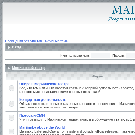
Сообщения без ответов
|
Активные темы
Вход
Имя пользователя:
Пароль:
Мариинский театр
Форум
Опера в Мариинском театре
Все, что тем или иным образом связано с оперной деятельностью театра,
концертными представлениями оперных спектаклей.
Концертная деятельность
Обсуждение оркестровых и камерных концертов, проходящих в Мариинско
участием артистов и солистов театра.
Пресса и СМИ
Что и где пишут о Мариинском театре: анонсы и обсуждение статей, публи
Mariinsky above the World
Mariinsky Ballet and Opera from inside and outside: official releases, mass-med