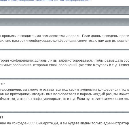
ы правильно вводите имя пользователя и пароль. Если данные введены прави
авильно настроил конфигурацию конференции, свяжитесь с ним для исправлен
настроил конференцию: должны ли вы зарегистрироваться, чтобы размещать с
ные сообщения, отправка email-сообщений, участие в группах и т. д. Регист
ля?
м посещении
, вы сможете оставаться под своим именем на конференции толь
 вам не приходилось вводить имя пользователя и пароль каждый раз, вы може
иотеке, интернет-кафе, университете и т. д. Если пункт
Автоматически вхо
й?
ние на конференции
. Выберите
Да
, и вы будете видны только администрато