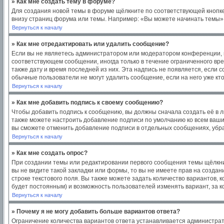
» Как мне создать тему в форуме?
Для создания новой темы в форуме щёлкните по соответствующей кнопке
внизу страниц форума или темы. Например: «Вы можете начинать темы», 
Вернуться к началу
» Как мне отредактировать или удалить сообщение?
Если вы не являетесь администратором или модератором конференции, в
соответствующем сообщении, иногда только в течение ограниченного врем
также дату и время последней из них. Эта надпись не появляется, если
обычные пользователи не могут удалить сообщение, если на него уже кто
Вернуться к началу
» Как мне добавить подпись к своему сообщению?
Чтобы добавить подпись к сообщению, вы должны сначала создать её в 
также можете настроить добавление подписи по умолчанию ко всем ваш
вы сможете отменить добавление подписи в отдельных сообщениях, уб
Вернуться к началу
» Как мне создать опрос?
При создании темы или редактировании первого сообщения темы щёлкни
вы не видите такой закладки или формы, то вы не имеете прав на создан
строке текстового поля. Вы также можете задать количество вариантов, 
будет постоянным) и возможность пользователей изменять вариант, за к
Вернуться к началу
» Почему я не могу добавить больше вариантов ответа?
Ограничение количества вариантов ответа устанавливается администра