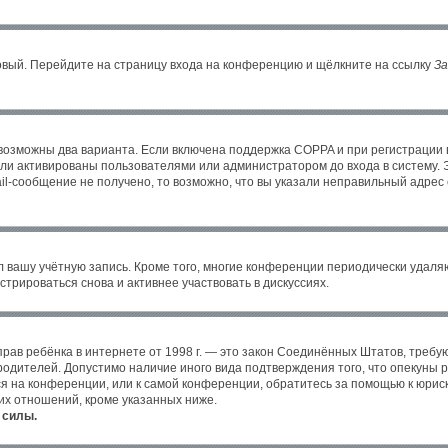
новый. Перейдите на страницу входа на конференцию и щёлкните на ссылку
За
 возможны два варианта. Если включена поддержка COPPA и при регистрации в
ли активированы пользователями или администратором до входа в систему. 
l-сообщение не получено, то возможно, что вы указали неправильный адрес 
л вашу учётную запись. Кроме того, многие конференции периодически удал
трироваться снова и активнее участвовать в дискуссиях.
ных прав ребёнка в интернете от 1998 г. — это закон Соединённых Штатов, тре
 родителей. Допустимо наличие иного вида подтверждения того, что опекун
уся на конференции, или к самой конференции, обратитесь за помощью к юрис
их отношений, кроме указанных ниже.
 силы.