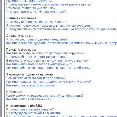
Как мне стать лидером группы?
Почему названия некоторых групп имеют разные цвета?
Что такое группа по умолчанию?
Что означает ссылка «Наша команда»?
Личные сообщения
Я не могу отправить личные сообщения!
Я постоянно получаю нежелательные личные сообщения!
Я получил спам или оскорбительный email от кого-то с этой конференции
Друзья и недруги
Что означают списки друзей и недругов?
Как мне добавлять/удалять пользователей в списках моих друзей и недру
Поиск по форумам
Как мне выполнить поиск по форуму или форумам?
Почему мой поиск не даёт результатов?
В результате моего поиска я получил пустую страницу!
Как мне найти пользователя конференции?
Как мне найти свои сообщения и созданные мной темы?
Закладки и подписка на темы
Чем отличаются закладки от подписки?
Как мне подписаться на определённую тему или форум?
Как мне отказаться от подписки?
Вложения
Какие вложения разрешены на этой конференции?
Как мне найти мои вложения?
Информация о phpBB3
Кто написал эту конференцию?
Почему здесь нет такой-то функции?
С кем можно связаться по вопросу некорректного использования и/или ю