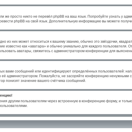
ли же просто никто не перевёл phpBB на ваш язык. Попробуйте узнать у адм
 перевести phpBB на свой язык. Дополнительную информацию вы можете получи
но из них может относиться к вашему званию, обычно это звёздочки, квадрат
ие известно как «аватара» и обычно уникально для каждого пользователя. От
пользовать аватары, свяжитесь с администратором конференции для выяснен
ных вами сообщений или идентифицируют определённых пользователей: нап
ы её администратором. Пожалуйста, не засоряйте конференцию ненужными со
ор понизят значение вашего счётчика сообщений.
ренцию!
ения другим пользователям через встроенную в конференцию форму, и только
пользователями.