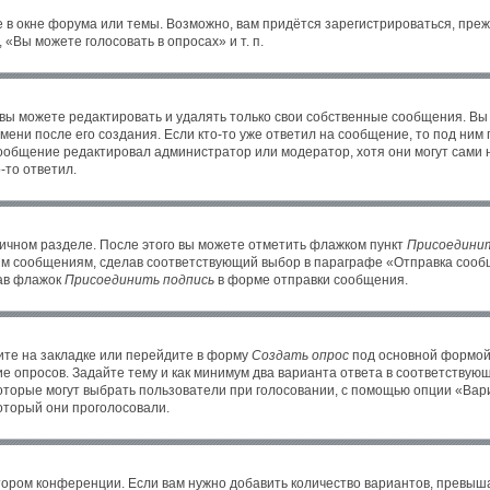
 в окне форума или темы. Возможно, вам придётся зарегистрироваться, пре
«Вы можете голосовать в опросах» и т. п.
ы можете редактировать и удалять только свои собственные сообщения. Вы
ени после его создания. Если кто-то уже ответил на сообщение, то под ним
 сообщение редактировал администратор или модератор, хотя они могут сами 
-то ответил.
личном разделе. После этого вы можете отметить флажком пункт
Присоединит
им сообщениям, сделав соответствующий выбор в параграфе «Отправка сообщ
рав флажок
Присоединить подпись
в форме отправки сообщения.
те на закладке или перейдите в форму
Создать опрос
под основной формой 
ие опросов. Задайте тему и как минимум два варианта ответа в соответствую
которые могут выбрать пользователи при голосовании, с помощью опции «Вари
оторый они проголосовали.
тором конференции. Если вам нужно добавить количество вариантов, превыш