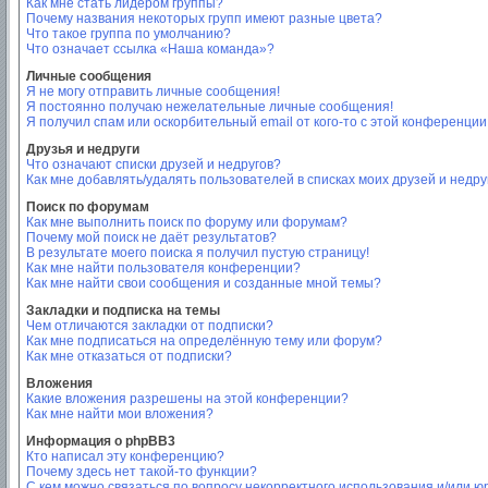
Как мне стать лидером группы?
Почему названия некоторых групп имеют разные цвета?
Что такое группа по умолчанию?
Что означает ссылка «Наша команда»?
Личные сообщения
Я не могу отправить личные сообщения!
Я постоянно получаю нежелательные личные сообщения!
Я получил спам или оскорбительный email от кого-то с этой конференции
Друзья и недруги
Что означают списки друзей и недругов?
Как мне добавлять/удалять пользователей в списках моих друзей и недру
Поиск по форумам
Как мне выполнить поиск по форуму или форумам?
Почему мой поиск не даёт результатов?
В результате моего поиска я получил пустую страницу!
Как мне найти пользователя конференции?
Как мне найти свои сообщения и созданные мной темы?
Закладки и подписка на темы
Чем отличаются закладки от подписки?
Как мне подписаться на определённую тему или форум?
Как мне отказаться от подписки?
Вложения
Какие вложения разрешены на этой конференции?
Как мне найти мои вложения?
Информация о phpBB3
Кто написал эту конференцию?
Почему здесь нет такой-то функции?
С кем можно связаться по вопросу некорректного использования и/или ю