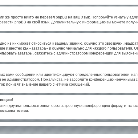
ли же просто никто не перевёл phpBB на ваш язык. Попробуйте узнать у адм
 перевести phpBB на свой язык. Дополнительную информацию вы можете получи
но из них может относиться к вашему званию, обычно это звёздочки, квадрат
ие известно как «аватара» и обычно уникально для каждого пользователя. От
пользовать аватары, свяжитесь с администратором конференции для выяснен
ных вами сообщений или идентифицируют определённых пользователей: нап
ы её администратором. Пожалуйста, не засоряйте конференцию ненужными со
ор понизят значение вашего счётчика сообщений.
ренцию!
ения другим пользователям через встроенную в конференцию форму, и только
пользователями.