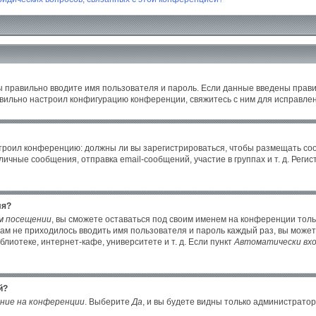
ы правильно вводите имя пользователя и пароль. Если данные введены прави
авильно настроил конфигурацию конференции, свяжитесь с ним для исправлен
настроил конференцию: должны ли вы зарегистрироваться, чтобы размещать с
ные сообщения, отправка email-сообщений, участие в группах и т. д. Регист
ля?
м посещении
, вы сможете оставаться под своим именем на конференции толь
 вам не приходилось вводить имя пользователя и пароль каждый раз, вы може
иотеке, интернет-кафе, университете и т. д. Если пункт
Автоматически вхо
й?
ние на конференции
. Выберите
Да
, и вы будете видны только администрато