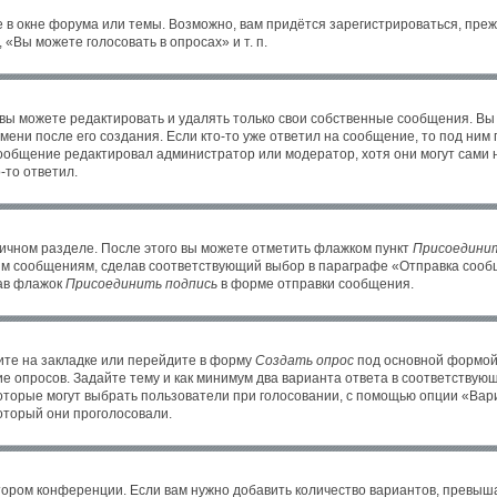
 в окне форума или темы. Возможно, вам придётся зарегистрироваться, пре
«Вы можете голосовать в опросах» и т. п.
ы можете редактировать и удалять только свои собственные сообщения. Вы
ени после его создания. Если кто-то уже ответил на сообщение, то под ним
 сообщение редактировал администратор или модератор, хотя они могут сами 
-то ответил.
личном разделе. После этого вы можете отметить флажком пункт
Присоединит
им сообщениям, сделав соответствующий выбор в параграфе «Отправка сообщ
рав флажок
Присоединить подпись
в форме отправки сообщения.
те на закладке или перейдите в форму
Создать опрос
под основной формой 
ие опросов. Задайте тему и как минимум два варианта ответа в соответствую
которые могут выбрать пользователи при голосовании, с помощью опции «Вари
оторый они проголосовали.
тором конференции. Если вам нужно добавить количество вариантов, превыш