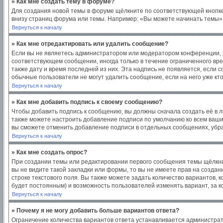
» Как мне создать тему в форуме?
Для создания новой темы в форуме щёлкните по соответствующей кнопке
внизу страниц форума или темы. Например: «Вы можете начинать темы», 
Вернуться к началу
» Как мне отредактировать или удалить сообщение?
Если вы не являетесь администратором или модератором конференции, в
соответствующем сообщении, иногда только в течение ограниченного врем
также дату и время последней из них. Эта надпись не появляется, если
обычные пользователи не могут удалить сообщение, если на него уже кто
Вернуться к началу
» Как мне добавить подпись к своему сообщению?
Чтобы добавить подпись к сообщению, вы должны сначала создать её в 
также можете настроить добавление подписи по умолчанию ко всем ваш
вы сможете отменить добавление подписи в отдельных сообщениях, уб
Вернуться к началу
» Как мне создать опрос?
При создании темы или редактировании первого сообщения темы щёлкни
вы не видите такой закладки или формы, то вы не имеете прав на создан
строке текстового поля. Вы также можете задать количество вариантов, 
будет постоянным) и возможность пользователей изменять вариант, за к
Вернуться к началу
» Почему я не могу добавить больше вариантов ответа?
Ограничение количества вариантов ответа устанавливается администра