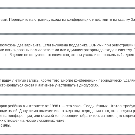
новый. Перейдите на страницу входа на конференцию и щёлкните на ссылку
За
 возможны два варианта. Если включена поддержка COPPA и при регистрации в
ли активированы пользователями или администратором до входа в систему. 
l-сообщение не получено, то возможно, что вы указали неправильный адрес 
л вашу учётную запись. Кроме того, многие конференции периодически удал
трироваться снова и активнее участвовать в дискуссиях.
ных прав ребёнка в интернете от 1998 г. — это закон Соединённых Штатов, тре
 родителей. Допустимо наличие иного вида подтверждения того, что опекун
уся на конференции, или к самой конференции, обратитесь за помощью к юрис
их отношений, кроме указанных ниже.
 силы.