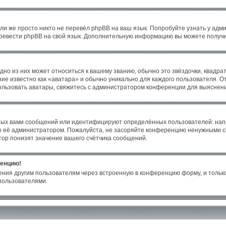
ли же просто никто не перевёл phpBB на ваш язык. Попробуйте узнать у адм
 перевести phpBB на свой язык. Дополнительную информацию вы можете получи
но из них может относиться к вашему званию, обычно это звёздочки, квадрат
ие известно как «аватара» и обычно уникально для каждого пользователя. От
пользовать аватары, свяжитесь с администратором конференции для выяснен
ных вами сообщений или идентифицируют определённых пользователей: нап
ы её администратором. Пожалуйста, не засоряйте конференцию ненужными со
ор понизят значение вашего счётчика сообщений.
ренцию!
ения другим пользователям через встроенную в конференцию форму, и только
пользователями.