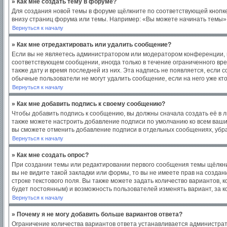
» Как мне создать тему в форуме?
Для создания новой темы в форуме щёлкните по соответствующей кнопке
внизу страниц форума или темы. Например: «Вы можете начинать темы», 
Вернуться к началу
» Как мне отредактировать или удалить сообщение?
Если вы не являетесь администратором или модератором конференции, в
соответствующем сообщении, иногда только в течение ограниченного врем
также дату и время последней из них. Эта надпись не появляется, если
обычные пользователи не могут удалить сообщение, если на него уже кто
Вернуться к началу
» Как мне добавить подпись к своему сообщению?
Чтобы добавить подпись к сообщению, вы должны сначала создать её в 
также можете настроить добавление подписи по умолчанию ко всем ваш
вы сможете отменить добавление подписи в отдельных сообщениях, уб
Вернуться к началу
» Как мне создать опрос?
При создании темы или редактировании первого сообщения темы щёлкни
вы не видите такой закладки или формы, то вы не имеете прав на создан
строке текстового поля. Вы также можете задать количество вариантов, 
будет постоянным) и возможность пользователей изменять вариант, за к
Вернуться к началу
» Почему я не могу добавить больше вариантов ответа?
Ограничение количества вариантов ответа устанавливается администра