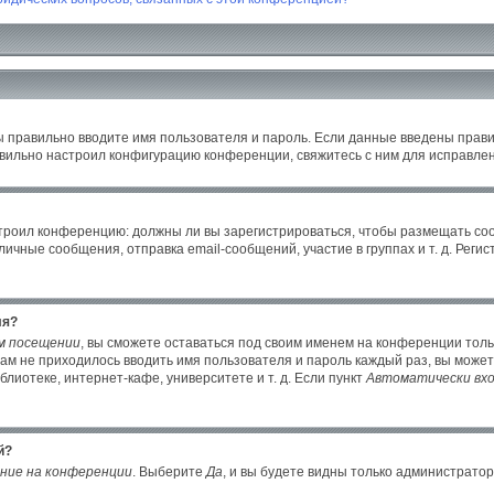
ы правильно вводите имя пользователя и пароль. Если данные введены прави
авильно настроил конфигурацию конференции, свяжитесь с ним для исправлен
настроил конференцию: должны ли вы зарегистрироваться, чтобы размещать с
ные сообщения, отправка email-сообщений, участие в группах и т. д. Регист
ля?
м посещении
, вы сможете оставаться под своим именем на конференции толь
 вам не приходилось вводить имя пользователя и пароль каждый раз, вы може
иотеке, интернет-кафе, университете и т. д. Если пункт
Автоматически вхо
й?
ние на конференции
. Выберите
Да
, и вы будете видны только администрато