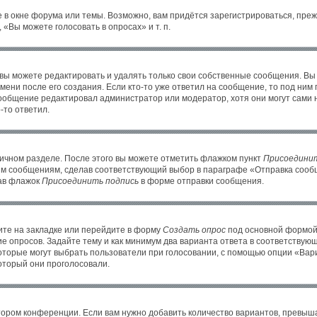
 в окне форума или темы. Возможно, вам придётся зарегистрироваться, пре
«Вы можете голосовать в опросах» и т. п.
ы можете редактировать и удалять только свои собственные сообщения. Вы
ени после его создания. Если кто-то уже ответил на сообщение, то под ним
 сообщение редактировал администратор или модератор, хотя они могут сами 
-то ответил.
личном разделе. После этого вы можете отметить флажком пункт
Присоединит
им сообщениям, сделав соответствующий выбор в параграфе «Отправка сообщ
рав флажок
Присоединить подпись
в форме отправки сообщения.
те на закладке или перейдите в форму
Создать опрос
под основной формой 
ие опросов. Задайте тему и как минимум два варианта ответа в соответствую
которые могут выбрать пользователи при голосовании, с помощью опции «Вари
оторый они проголосовали.
тором конференции. Если вам нужно добавить количество вариантов, превыш