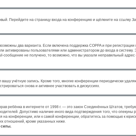
новый. Перейдите на страницу входа на конференцию и щёлкните на ссылку
За
 возможны два варианта. Если включена поддержка COPPA и при регистрации в
ли активированы пользователями или администратором до входа в систему. 
l-сообщение не получено, то возможно, что вы указали неправильный адрес 
л вашу учётную запись. Кроме того, многие конференции периодически удал
трироваться снова и активнее участвовать в дискуссиях.
ных прав ребёнка в интернете от 1998 г. — это закон Соединённых Штатов, тре
 родителей. Допустимо наличие иного вида подтверждения того, что опекун
уся на конференции, или к самой конференции, обратитесь за помощью к юрис
их отношений, кроме указанных ниже.
 силы.