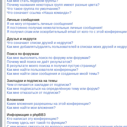
Как мне стать лидером группы?
Почему названия некоторых групп имеют разные цвета?
Что такое группа по умолчанию?
Что означает ссылка «Наша команда»?
Личные сообщения
Я не могу отправить личные сообщения!
Я постоянно получаю нежелательные личные сообщения!
Я получил спам или оскорбительный email от кого-то с этой конференции
Друзья и недруги
Что означают списки друзей и недругов?
Как мне добавлять/удалять пользователей в списках моих друзей и недру
Поиск по форумам
Как мне выполнить поиск по форуму или форумам?
Почему мой поиск не даёт результатов?
В результате моего поиска я получил пустую страницу!
Как мне найти пользователя конференции?
Как мне найти свои сообщения и созданные мной темы?
Закладки и подписка на темы
Чем отличаются закладки от подписки?
Как мне подписаться на определённую тему или форум?
Как мне отказаться от подписки?
Вложения
Какие вложения разрешены на этой конференции?
Как мне найти мои вложения?
Информация о phpBB3
Кто написал эту конференцию?
Почему здесь нет такой-то функции?
С кем можно связаться по вопросу некорректного использования и/или ю