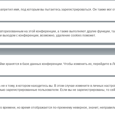
апретил имя, под которым вы пытаетесь зарегистрироваться. Он также мог 
авторизованным на этой конференции, а также выполняют другие функции, т
и выходом с конференции, возможно, удаление cookies поможет.
йки хранятся в базе данных конференции. Чтобы изменить их, перейдите в
Л
е к тому, в котором находитесь вы. В этом случае измените в личных настройка
только зарегистрированные пользователи. Если вы не зарегистрированы, то се
его времени, но время отображается по-прежнему неверное, значит, неправи