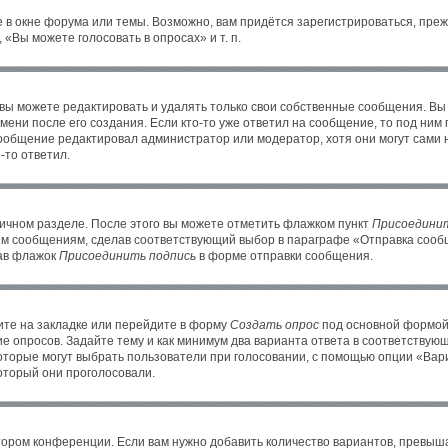
 в окне форума или темы. Возможно, вам придётся зарегистрироваться, пре
«Вы можете голосовать в опросах» и т. п.
ы можете редактировать и удалять только свои собственные сообщения. Вы
ени после его создания. Если кто-то уже ответил на сообщение, то под ним
 сообщение редактировал администратор или модератор, хотя они могут сами 
-то ответил.
личном разделе. После этого вы можете отметить флажком пункт
Присоединит
им сообщениям, сделав соответствующий выбор в параграфе «Отправка сообщ
рав флажок
Присоединить подпись
в форме отправки сообщения.
те на закладке или перейдите в форму
Создать опрос
под основной формой 
ие опросов. Задайте тему и как минимум два варианта ответа в соответствую
которые могут выбрать пользователи при голосовании, с помощью опции «Вари
оторый они проголосовали.
тором конференции. Если вам нужно добавить количество вариантов, превыш