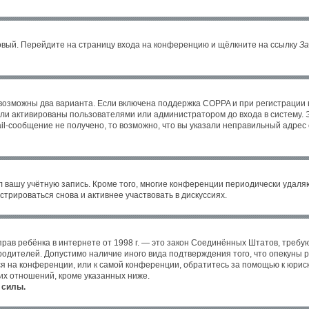
новый. Перейдите на страницу входа на конференцию и щёлкните на ссылку
За
 возможны два варианта. Если включена поддержка COPPA и при регистрации в
ли активированы пользователями или администратором до входа в систему. 
l-сообщение не получено, то возможно, что вы указали неправильный адрес 
л вашу учётную запись. Кроме того, многие конференции периодически удал
трироваться снова и активнее участвовать в дискуссиях.
ных прав ребёнка в интернете от 1998 г. — это закон Соединённых Штатов, тре
 родителей. Допустимо наличие иного вида подтверждения того, что опекун
уся на конференции, или к самой конференции, обратитесь за помощью к юрис
их отношений, кроме указанных ниже.
 силы.