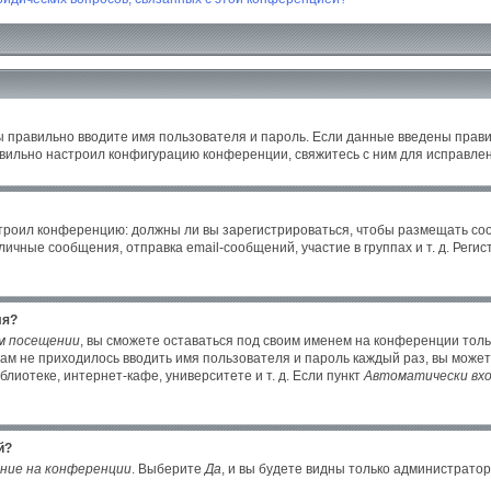
ы правильно вводите имя пользователя и пароль. Если данные введены прави
авильно настроил конфигурацию конференции, свяжитесь с ним для исправлен
настроил конференцию: должны ли вы зарегистрироваться, чтобы размещать с
ные сообщения, отправка email-сообщений, участие в группах и т. д. Регист
ля?
м посещении
, вы сможете оставаться под своим именем на конференции толь
 вам не приходилось вводить имя пользователя и пароль каждый раз, вы може
иотеке, интернет-кафе, университете и т. д. Если пункт
Автоматически вхо
й?
ние на конференции
. Выберите
Да
, и вы будете видны только администрато