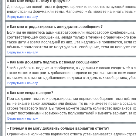
» Как мне создать тему в форуме?
Для создания новой темы в форуме щёлкните по соответствующей кнопке
внизу страниц форума или темы. Например: «Вы можете начинать темы», 
Вернуться к началу
» Как мне отредактировать или удалить сообщение?
Если вы не являетесь администратором или модератором конференции, в
соответствующем сообщении, иногда только в течение ограниченного врем
также дату и время последней из них. Эта надпись не появляется, если
обычные пользователи не могут удалить сообщение, если на него уже кто
Вернуться к началу
» Как мне добавить подпись к своему сообщению?
Чтобы добавить подпись к сообщению, вы должны сначала создать её в 
также можете настроить добавление подписи по умолчанию ко всем ваш
вы сможете отменить добавление подписи в отдельных сообщениях, уб
Вернуться к началу
» Как мне создать опрос?
При создании темы или редактировании первого сообщения темы щёлкни
вы не видите такой закладки или формы, то вы не имеете прав на создан
строке текстового поля. Вы также можете задать количество вариантов, 
будет постоянным) и возможность пользователей изменять вариант, за к
Вернуться к началу
» Почему я не могу добавить больше вариантов ответа?
Ограничение количества вариантов ответа устанавливается администра