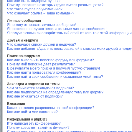
Как мне стать лидером группы?
Почему названия некоторых групп имеют разные цвета?
Что такое группа по умолчанию?
Что означает ссылка «Наша команда»?
Личные сообщения
Я не могу отправить личные сообщения!
Я постоянно получаю нежелательные личные сообщения!
Я получил спам или оскорбительный email от кого-то с этой конференции
Друзья и недруги
Что означают списки друзей и недругов?
Как мне добавлять/удалять пользователей в списках моих друзей и недру
Поиск по форумам
Как мне выполнить поиск по форуму или форумам?
Почему мой поиск не даёт результатов?
В результате моего поиска я получил пустую страницу!
Как мне найти пользователя конференции?
Как мне найти свои сообщения и созданные мной темы?
Закладки и подписка на темы
Чем отличаются закладки от подписки?
Как мне подписаться на определённую тему или форум?
Как мне отказаться от подписки?
Вложения
Какие вложения разрешены на этой конференции?
Как мне найти мои вложения?
Информация о phpBB3
Кто написал эту конференцию?
Почему здесь нет такой-то функции?
С кем можно связаться по вопросу некорректного использования и/или ю