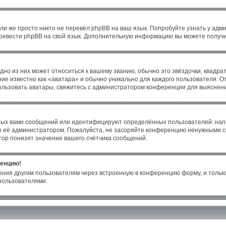
ли же просто никто не перевёл phpBB на ваш язык. Попробуйте узнать у адм
 перевести phpBB на свой язык. Дополнительную информацию вы можете получи
но из них может относиться к вашему званию, обычно это звёздочки, квадрат
ие известно как «аватара» и обычно уникально для каждого пользователя. От
пользовать аватары, свяжитесь с администратором конференции для выяснен
ных вами сообщений или идентифицируют определённых пользователей: нап
ы её администратором. Пожалуйста, не засоряйте конференцию ненужными со
ор понизят значение вашего счётчика сообщений.
ренцию!
ения другим пользователям через встроенную в конференцию форму, и только
пользователями.