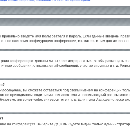
ы правильно вводите имя пользователя и пароль. Если данные введены прави
авильно настроил конфигурацию конференции, свяжитесь с ним для исправлен
настроил конференцию: должны ли вы зарегистрироваться, чтобы размещать с
ные сообщения, отправка email-сообщений, участие в группах и т. д. Регист
ля?
м посещении
, вы сможете оставаться под своим именем на конференции толь
 вам не приходилось вводить имя пользователя и пароль каждый раз, вы може
иотеке, интернет-кафе, университете и т. д. Если пункт
Автоматически вхо
й?
ние на конференции
. Выберите
Да
, и вы будете видны только администрато