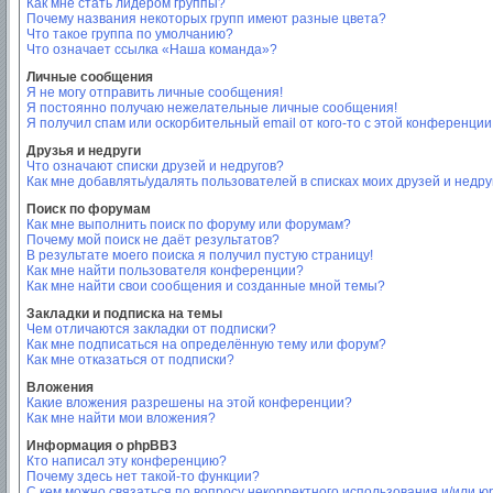
Как мне стать лидером группы?
Почему названия некоторых групп имеют разные цвета?
Что такое группа по умолчанию?
Что означает ссылка «Наша команда»?
Личные сообщения
Я не могу отправить личные сообщения!
Я постоянно получаю нежелательные личные сообщения!
Я получил спам или оскорбительный email от кого-то с этой конференции
Друзья и недруги
Что означают списки друзей и недругов?
Как мне добавлять/удалять пользователей в списках моих друзей и недру
Поиск по форумам
Как мне выполнить поиск по форуму или форумам?
Почему мой поиск не даёт результатов?
В результате моего поиска я получил пустую страницу!
Как мне найти пользователя конференции?
Как мне найти свои сообщения и созданные мной темы?
Закладки и подписка на темы
Чем отличаются закладки от подписки?
Как мне подписаться на определённую тему или форум?
Как мне отказаться от подписки?
Вложения
Какие вложения разрешены на этой конференции?
Как мне найти мои вложения?
Информация о phpBB3
Кто написал эту конференцию?
Почему здесь нет такой-то функции?
С кем можно связаться по вопросу некорректного использования и/или ю