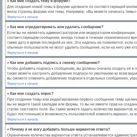
» Как мне создать тему в форуме?
Для создания новой темы в форуме щёлкните по соответствующей кнопке
внизу страниц форума или темы. Например: «Вы можете начинать темы», 
Вернуться к началу
» Как мне отредактировать или удалить сообщение?
Если вы не являетесь администратором или модератором конференции, в
соответствующем сообщении, иногда только в течение ограниченного врем
также дату и время последней из них. Эта надпись не появляется, если
обычные пользователи не могут удалить сообщение, если на него уже кто
Вернуться к началу
» Как мне добавить подпись к своему сообщению?
Чтобы добавить подпись к сообщению, вы должны сначала создать её в 
также можете настроить добавление подписи по умолчанию ко всем ваш
вы сможете отменить добавление подписи в отдельных сообщениях, уб
Вернуться к началу
» Как мне создать опрос?
При создании темы или редактировании первого сообщения темы щёлкни
вы не видите такой закладки или формы, то вы не имеете прав на создан
строке текстового поля. Вы также можете задать количество вариантов, 
будет постоянным) и возможность пользователей изменять вариант, за к
Вернуться к началу
» Почему я не могу добавить больше вариантов ответа?
Ограничение количества вариантов ответа устанавливается администра