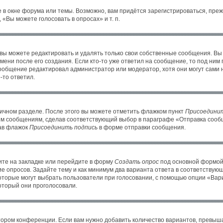
 в окне форума или темы. Возможно, вам придётся зарегистрироваться, пре
«Вы можете голосовать в опросах» и т. п.
ы можете редактировать и удалять только свои собственные сообщения. Вы
ени после его создания. Если кто-то уже ответил на сообщение, то под ним
 сообщение редактировал администратор или модератор, хотя они могут сами 
-то ответил.
личном разделе. После этого вы можете отметить флажком пункт
Присоединит
им сообщениям, сделав соответствующий выбор в параграфе «Отправка сообщ
рав флажок
Присоединить подпись
в форме отправки сообщения.
те на закладке или перейдите в форму
Создать опрос
под основной формой 
ие опросов. Задайте тему и как минимум два варианта ответа в соответствую
которые могут выбрать пользователи при голосовании, с помощью опции «Вари
оторый они проголосовали.
тором конференции. Если вам нужно добавить количество вариантов, превыш