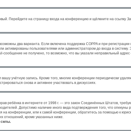
новый. Перейдите на страницу входа на конференцию и щёлкните на ссылку
За
 возможны два варианта. Если включена поддержка COPPA и при регистрации в
ли активированы пользователями или администратором до входа в систему. 
l-сообщение не получено, то возможно, что вы указали неправильный адрес 
л вашу учётную запись. Кроме того, многие конференции периодически удал
трироваться снова и активнее участвовать в дискуссиях.
ных прав ребёнка в интернете от 1998 г. — это закон Соединённых Штатов, тре
 родителей. Допустимо наличие иного вида подтверждения того, что опекун
уся на конференции, или к самой конференции, обратитесь за помощью к юрис
их отношений, кроме указанных ниже.
 силы.