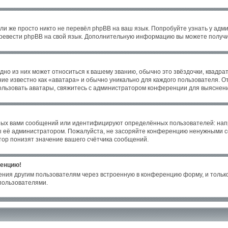
ли же просто никто не перевёл phpBB на ваш язык. Попробуйте узнать у адм
 перевести phpBB на свой язык. Дополнительную информацию вы можете получи
но из них может относиться к вашему званию, обычно это звёздочки, квадрат
ие известно как «аватара» и обычно уникально для каждого пользователя. От
пользовать аватары, свяжитесь с администратором конференции для выяснен
ных вами сообщений или идентифицируют определённых пользователей: нап
ы её администратором. Пожалуйста, не засоряйте конференцию ненужными со
ор понизят значение вашего счётчика сообщений.
ренцию!
ения другим пользователям через встроенную в конференцию форму, и только
пользователями.