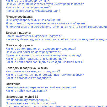
Как мне стать лидером группы?
Почему названия некоторых групп имеют разные цвета?
Что такое группа по умолчанию?
Что означает ссылка «Наша команда»?
Личные сообщения
Я не могу отправить личные сообщения!
Я постоянно получаю нежелательные личные сообщения!
Я получил спам или оскорбительный email от кого-то с этой конференции
Друзья и недруги
Что означают списки друзей и недругов?
Как мне добавлять/удалять пользователей в списках моих друзей и недру
Поиск по форумам
Как мне выполнить поиск по форуму или форумам?
Почему мой поиск не даёт результатов?
В результате моего поиска я получил пустую страницу!
Как мне найти пользователя конференции?
Как мне найти свои сообщения и созданные мной темы?
Закладки и подписка на темы
Чем отличаются закладки от подписки?
Как мне подписаться на определённую тему или форум?
Как мне отказаться от подписки?
Вложения
Какие вложения разрешены на этой конференции?
Как мне найти мои вложения?
Информация о phpBB3
Кто написал эту конференцию?
Почему здесь нет такой-то функции?
С кем можно связаться по вопросу некорректного использования и/или ю