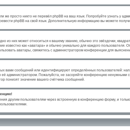
ли же просто никто не перевёл phpBB на ваш язык. Попробуйте узнать у адм
 перевести phpBB на свой язык. Дополнительную информацию вы можете получи
но из них может относиться к вашему званию, обычно это звёздочки, квадрат
ие известно как «аватара» и обычно уникально для каждого пользователя. От
пользовать аватары, свяжитесь с администратором конференции для выяснен
ных вами сообщений или идентифицируют определённых пользователей: нап
ы её администратором. Пожалуйста, не засоряйте конференцию ненужными со
ор понизят значение вашего счётчика сообщений.
ренцию!
ения другим пользователям через встроенную в конференцию форму, и только
пользователями.