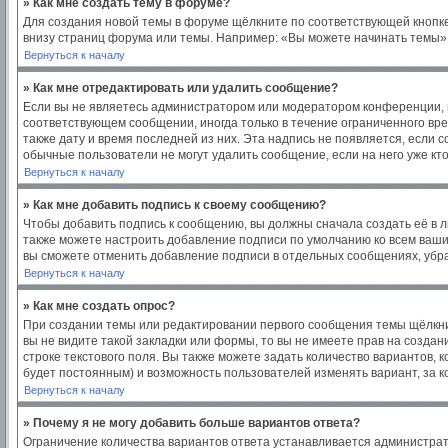
» Как мне создать тему в форуме?
Для создания новой темы в форуме щёлкните по соответствующей кнопке
внизу страниц форума или темы. Например: «Вы можете начинать темы», 
Вернуться к началу
» Как мне отредактировать или удалить сообщение?
Если вы не являетесь администратором или модератором конференции, в
соответствующем сообщении, иногда только в течение ограниченного врем
также дату и время последней из них. Эта надпись не появляется, если
обычные пользователи не могут удалить сообщение, если на него уже кто
Вернуться к началу
» Как мне добавить подпись к своему сообщению?
Чтобы добавить подпись к сообщению, вы должны сначала создать её в 
также можете настроить добавление подписи по умолчанию ко всем ваш
вы сможете отменить добавление подписи в отдельных сообщениях, уб
Вернуться к началу
» Как мне создать опрос?
При создании темы или редактировании первого сообщения темы щёлкни
вы не видите такой закладки или формы, то вы не имеете прав на создан
строке текстового поля. Вы также можете задать количество вариантов, 
будет постоянным) и возможность пользователей изменять вариант, за к
Вернуться к началу
» Почему я не могу добавить больше вариантов ответа?
Ограничение количества вариантов ответа устанавливается администра