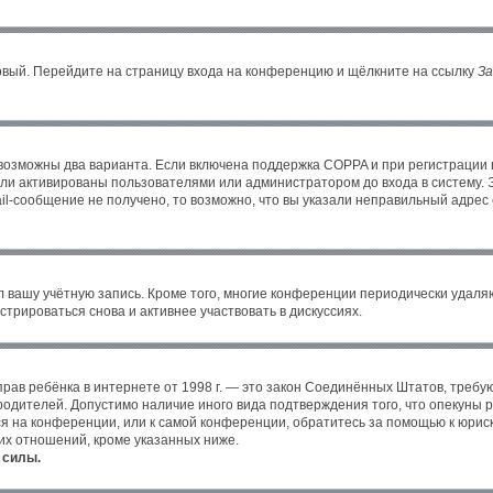
новый. Перейдите на страницу входа на конференцию и щёлкните на ссылку
За
 возможны два варианта. Если включена поддержка COPPA и при регистрации в
ли активированы пользователями или администратором до входа в систему. 
l-сообщение не получено, то возможно, что вы указали неправильный адрес 
л вашу учётную запись. Кроме того, многие конференции периодически удал
трироваться снова и активнее участвовать в дискуссиях.
ных прав ребёнка в интернете от 1998 г. — это закон Соединённых Штатов, тре
 родителей. Допустимо наличие иного вида подтверждения того, что опекун
уся на конференции, или к самой конференции, обратитесь за помощью к юрис
их отношений, кроме указанных ниже.
 силы.