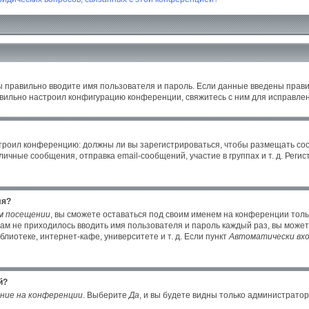
ы правильно вводите имя пользователя и пароль. Если данные введены прави
авильно настроил конфигурацию конференции, свяжитесь с ним для исправлен
настроил конференцию: должны ли вы зарегистрироваться, чтобы размещать с
ные сообщения, отправка email-сообщений, участие в группах и т. д. Регист
ля?
м посещении
, вы сможете оставаться под своим именем на конференции толь
 вам не приходилось вводить имя пользователя и пароль каждый раз, вы може
иотеке, интернет-кафе, университете и т. д. Если пункт
Автоматически вхо
й?
ние на конференции
. Выберите
Да
, и вы будете видны только администрато