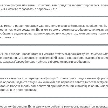
 в окне форума или темы. Возможно, вам придётся зарегистрироваться, пре
«Вы можете голосовать в опросах» и т. п.
ы можете редактировать и удалять только свои собственные сообщения. Вы
ени после его создания. Если кто-то уже ответил на сообщение, то под ним
 сообщение редактировал администратор или модератор, хотя они могут сами 
-то ответил.
личном разделе. После этого вы можете отметить флажком пункт
Присоединит
им сообщениям, сделав соответствующий выбор в параграфе «Отправка сообщ
рав флажок
Присоединить подпись
в форме отправки сообщения.
те на закладке или перейдите в форму
Создать опрос
под основной формой 
ие опросов. Задайте тему и как минимум два варианта ответа в соответствую
которые могут выбрать пользователи при голосовании, с помощью опции «Вари
оторый они проголосовали.
тором конференции. Если вам нужно добавить количество вариантов, превыш