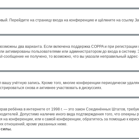
новый. Перейдите на страницу входа на конференцию и щёлкните на ссылку
За
 возможны два варианта. Если включена поддержка COPPA и при регистрации в
ли активированы пользователями или администратором до входа в систему. 
l-сообщение не получено, то возможно, что вы указали неправильный адрес 
л вашу учётную запись. Кроме того, многие конференции периодически удал
трироваться снова и активнее участвовать в дискуссиях.
ных прав ребёнка в интернете от 1998 г. — это закон Соединённых Штатов, тре
 родителей. Допустимо наличие иного вида подтверждения того, что опекун
уся на конференции, или к самой конференции, обратитесь за помощью к юрис
их отношений, кроме указанных ниже.
 силы.