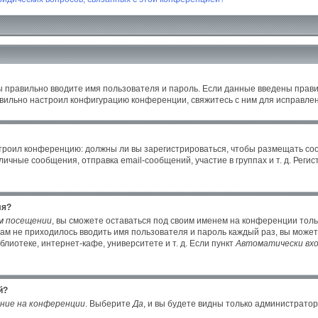
ы правильно вводите имя пользователя и пароль. Если данные введены прави
авильно настроил конфигурацию конференции, свяжитесь с ним для исправлен
настроил конференцию: должны ли вы зарегистрироваться, чтобы размещать с
ные сообщения, отправка email-сообщений, участие в группах и т. д. Регист
ля?
м посещении
, вы сможете оставаться под своим именем на конференции толь
 вам не приходилось вводить имя пользователя и пароль каждый раз, вы може
иотеке, интернет-кафе, университете и т. д. Если пункт
Автоматически вхо
й?
ние на конференции
. Выберите
Да
, и вы будете видны только администрато