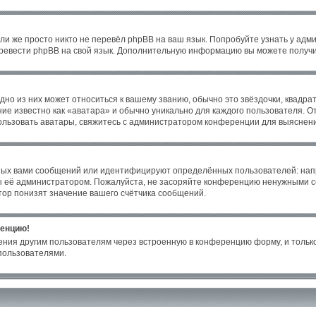
ли же просто никто не перевёл phpBB на ваш язык. Попробуйте узнать у адм
 перевести phpBB на свой язык. Дополнительную информацию вы можете получи
но из них может относиться к вашему званию, обычно это звёздочки, квадрат
ие известно как «аватара» и обычно уникально для каждого пользователя. От
пользовать аватары, свяжитесь с администратором конференции для выяснен
ных вами сообщений или идентифицируют определённых пользователей: нап
ы её администратором. Пожалуйста, не засоряйте конференцию ненужными со
ор понизят значение вашего счётчика сообщений.
ренцию!
ения другим пользователям через встроенную в конференцию форму, и только
пользователями.