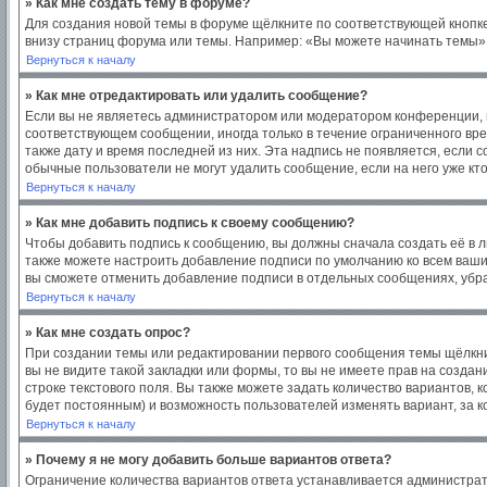
» Как мне создать тему в форуме?
Для создания новой темы в форуме щёлкните по соответствующей кнопке
внизу страниц форума или темы. Например: «Вы можете начинать темы», 
Вернуться к началу
» Как мне отредактировать или удалить сообщение?
Если вы не являетесь администратором или модератором конференции, в
соответствующем сообщении, иногда только в течение ограниченного врем
также дату и время последней из них. Эта надпись не появляется, если
обычные пользователи не могут удалить сообщение, если на него уже кто
Вернуться к началу
» Как мне добавить подпись к своему сообщению?
Чтобы добавить подпись к сообщению, вы должны сначала создать её в 
также можете настроить добавление подписи по умолчанию ко всем ваш
вы сможете отменить добавление подписи в отдельных сообщениях, уб
Вернуться к началу
» Как мне создать опрос?
При создании темы или редактировании первого сообщения темы щёлкни
вы не видите такой закладки или формы, то вы не имеете прав на создан
строке текстового поля. Вы также можете задать количество вариантов, 
будет постоянным) и возможность пользователей изменять вариант, за к
Вернуться к началу
» Почему я не могу добавить больше вариантов ответа?
Ограничение количества вариантов ответа устанавливается администра