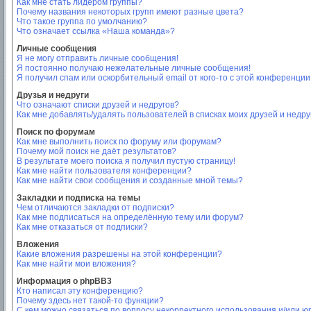
Как мне стать лидером группы?
Почему названия некоторых групп имеют разные цвета?
Что такое группа по умолчанию?
Что означает ссылка «Наша команда»?
Личные сообщения
Я не могу отправить личные сообщения!
Я постоянно получаю нежелательные личные сообщения!
Я получил спам или оскорбительный email от кого-то с этой конференции
Друзья и недруги
Что означают списки друзей и недругов?
Как мне добавлять/удалять пользователей в списках моих друзей и недру
Поиск по форумам
Как мне выполнить поиск по форуму или форумам?
Почему мой поиск не даёт результатов?
В результате моего поиска я получил пустую страницу!
Как мне найти пользователя конференции?
Как мне найти свои сообщения и созданные мной темы?
Закладки и подписка на темы
Чем отличаются закладки от подписки?
Как мне подписаться на определённую тему или форум?
Как мне отказаться от подписки?
Вложения
Какие вложения разрешены на этой конференции?
Как мне найти мои вложения?
Информация о phpBB3
Кто написал эту конференцию?
Почему здесь нет такой-то функции?
С кем можно связаться по вопросу некорректного использования и/или ю