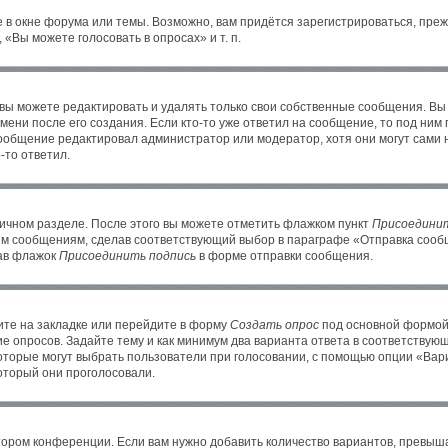
 в окне форума или темы. Возможно, вам придётся зарегистрироваться, пре
«Вы можете голосовать в опросах» и т. п.
ы можете редактировать и удалять только свои собственные сообщения. Вы
ени после его создания. Если кто-то уже ответил на сообщение, то под ним
 сообщение редактировал администратор или модератор, хотя они могут сами 
-то ответил.
личном разделе. После этого вы можете отметить флажком пункт
Присоединит
им сообщениям, сделав соответствующий выбор в параграфе «Отправка сообщ
рав флажок
Присоединить подпись
в форме отправки сообщения.
те на закладке или перейдите в форму
Создать опрос
под основной формой 
ие опросов. Задайте тему и как минимум два варианта ответа в соответствую
которые могут выбрать пользователи при голосовании, с помощью опции «Вари
оторый они проголосовали.
тором конференции. Если вам нужно добавить количество вариантов, превыш