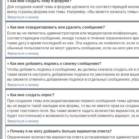
» Как мне создать тему в форуме?
Для создания новой темы в форуме щёлкните по соответствующей кнопке
внизу страниц форума или темы. Например: «Вы можете начинать темы», 
Вернуться к началу
» Как мне отредактировать или удалить сообщение?
Если вы не являетесь администратором или модератором конференции, в
соответствующем сообщении, иногда только в течение ограниченного врем
также дату и время последней из них. Эта надпись не появляется, если
обычные пользователи не могут удалить сообщение, если на него уже кто
Вернуться к началу
» Как мне добавить подпись к своему сообщению?
Чтобы добавить подпись к сообщению, вы должны сначала создать её в 
также можете настроить добавление подписи по умолчанию ко всем ваш
вы сможете отменить добавление подписи в отдельных сообщениях, уб
Вернуться к началу
» Как мне создать опрос?
При создании темы или редактировании первого сообщения темы щёлкни
вы не видите такой закладки или формы, то вы не имеете прав на создан
строке текстового поля. Вы также можете задать количество вариантов, 
будет постоянным) и возможность пользователей изменять вариант, за к
Вернуться к началу
» Почему я не могу добавить больше вариантов ответа?
Ограничение количества вариантов ответа устанавливается администра