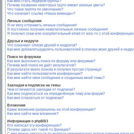
Как мне стать лидером группы?
Почему названия некоторых групп имеют разные цвета?
Что такое группа по умолчанию?
Что означает ссылка «Наша команда»?
Личные сообщения
Я не могу отправить личные сообщения!
Я постоянно получаю нежелательные личные сообщения!
Я получил спам или оскорбительный email от кого-то с этой конференции
Друзья и недруги
Что означают списки друзей и недругов?
Как мне добавлять/удалять пользователей в списках моих друзей и недру
Поиск по форумам
Как мне выполнить поиск по форуму или форумам?
Почему мой поиск не даёт результатов?
В результате моего поиска я получил пустую страницу!
Как мне найти пользователя конференции?
Как мне найти свои сообщения и созданные мной темы?
Закладки и подписка на темы
Чем отличаются закладки от подписки?
Как мне подписаться на определённую тему или форум?
Как мне отказаться от подписки?
Вложения
Какие вложения разрешены на этой конференции?
Как мне найти мои вложения?
Информация о phpBB3
Кто написал эту конференцию?
Почему здесь нет такой-то функции?
С кем можно связаться по вопросу некорректного использования и/или ю