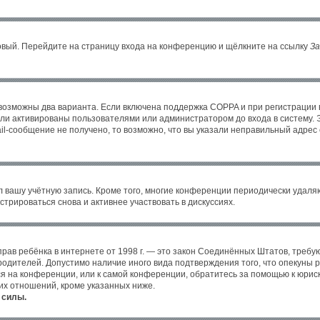
новый. Перейдите на страницу входа на конференцию и щёлкните на ссылку
За
 возможны два варианта. Если включена поддержка COPPA и при регистрации в
ли активированы пользователями или администратором до входа в систему. 
l-сообщение не получено, то возможно, что вы указали неправильный адрес 
л вашу учётную запись. Кроме того, многие конференции периодически удал
трироваться снова и активнее участвовать в дискуссиях.
ных прав ребёнка в интернете от 1998 г. — это закон Соединённых Штатов, тре
 родителей. Допустимо наличие иного вида подтверждения того, что опекун
уся на конференции, или к самой конференции, обратитесь за помощью к юрис
их отношений, кроме указанных ниже.
 силы.