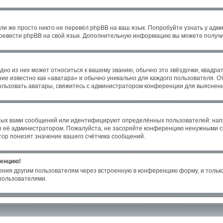
ли же просто никто не перевёл phpBB на ваш язык. Попробуйте узнать у адм
 перевести phpBB на свой язык. Дополнительную информацию вы можете получи
но из них может относиться к вашему званию, обычно это звёздочки, квадрат
ие известно как «аватара» и обычно уникально для каждого пользователя. От
пользовать аватары, свяжитесь с администратором конференции для выяснен
ных вами сообщений или идентифицируют определённых пользователей: нап
ы её администратором. Пожалуйста, не засоряйте конференцию ненужными со
ор понизят значение вашего счётчика сообщений.
ренцию!
ения другим пользователям через встроенную в конференцию форму, и только
пользователями.