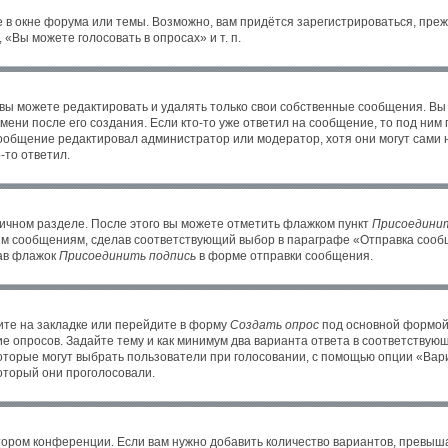
 в окне форума или темы. Возможно, вам придётся зарегистрироваться, пре
«Вы можете голосовать в опросах» и т. п.
ы можете редактировать и удалять только свои собственные сообщения. Вы
ени после его создания. Если кто-то уже ответил на сообщение, то под ним
 сообщение редактировал администратор или модератор, хотя они могут сами 
-то ответил.
личном разделе. После этого вы можете отметить флажком пункт
Присоединит
им сообщениям, сделав соответствующий выбор в параграфе «Отправка сообщ
рав флажок
Присоединить подпись
в форме отправки сообщения.
те на закладке или перейдите в форму
Создать опрос
под основной формой 
ие опросов. Задайте тему и как минимум два варианта ответа в соответствую
которые могут выбрать пользователи при голосовании, с помощью опции «Вари
оторый они проголосовали.
тором конференции. Если вам нужно добавить количество вариантов, превыш