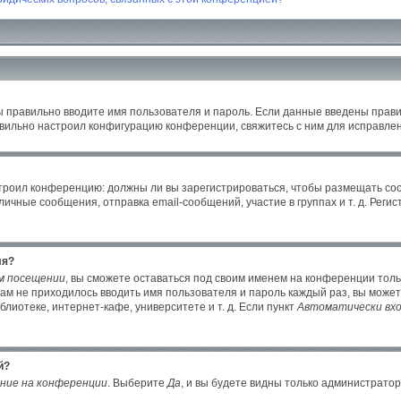
ы правильно вводите имя пользователя и пароль. Если данные введены прави
авильно настроил конфигурацию конференции, свяжитесь с ним для исправлен
настроил конференцию: должны ли вы зарегистрироваться, чтобы размещать с
ные сообщения, отправка email-сообщений, участие в группах и т. д. Регист
ля?
м посещении
, вы сможете оставаться под своим именем на конференции толь
 вам не приходилось вводить имя пользователя и пароль каждый раз, вы може
иотеке, интернет-кафе, университете и т. д. Если пункт
Автоматически вхо
й?
ние на конференции
. Выберите
Да
, и вы будете видны только администрато